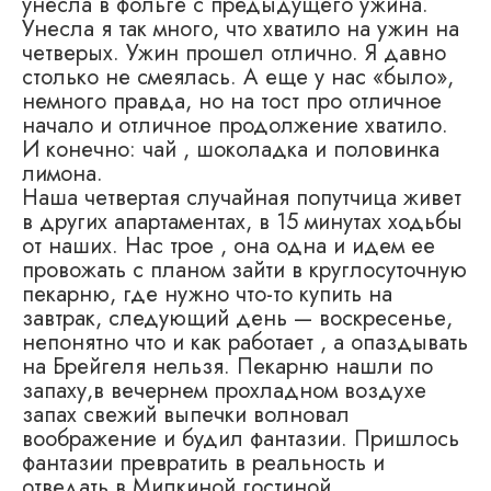
унесла в фольге с предыдущего ужина.
Унесла я так много, что хватило на ужин на
четверых. Ужин прошел отлично. Я давно
столько не смеялась. А еще у нас «было»,
немного правда, но на тост про отличное
начало и отличное продолжение хватило.
И конечно: чай , шоколадка и половинка
лимона.
Наша четвертая случайная попутчица живет
в других апартаментах, в 15 минутах ходьбы
от наших. Нас трое , она одна и идем ее
провожать с планом зайти в круглосуточную
пекарню, где нужно что-то купить на
завтрак, следующий день — воскресенье,
непонятно что и как работает , а опаздывать
на Брейгеля нельзя. Пекарню нашли по
запаху,в вечернем прохладном воздухе
запах свежий выпечки волновал
воображение и будил фантазии. Пришлось
фантазии превратить в реальность и
отведать в Милкиной гостиной,