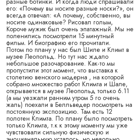
разные ботинки. И когда люди спрашивали
его: «Почему вы носите разные носки?», он
всегда отвечал: «А почему, собственно, вы
носите одинаковые? Рисовал голым,
Короче мужик был очень эпатажный. Mы не
поленились посмотрели 15 минутный
фильм. И биографию его прочитали.
Потом по плану у нас был Шиле и Климт в
музее Леопольд. Но тут нас ждало
небольшое разочарование. Как-то мы
пропустили этот момент, что выставка к
столетию венского модерна , на которой
собрано множество работ Климта и Шале,
открывается в музее Леопольд только 6.11
(а мы уезжали ранним утром 5 го очень
жаль) поехали в Белльведер посмотреть на
постоянную экспозицию. Там есть 12
полотен Климта. По плану было посмотреть
только Климта, т.к к этому моменту мы уже
чувствовали сильную физическую и
эмоцианальную усталось, но невольно