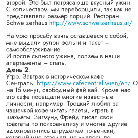
второй. Это был потрясающе вкусный ужин.
С количеством мы переборщили, так как не
предстaвляли размер порций. Ресторан
Schweizerhaus
http://www.schweizerhaus.at/
На мою просьбу взять оставшееся с собой,
мне выдали рулон фольги и пакет –
самообслуживание.
И после сытного ужина, ползем в наши
апартаменты – спать.
День 2
.
Утро. Завтрак в историческом кафе
Сентраль.
https://www.cafecentral.wien/en/
О
на 15 минут, свободный фай вай. Кроме нас
это кафе посещали многие известные
личности, например: Троцкий любил за
чашечкой кофе читать газеты, играть в
шахматы. Зигмунд Фрейд писал свои
трактаты по психоанализу и многие другие
вдохновлялись штруделем по-венски,
который мне отведать не удалось по