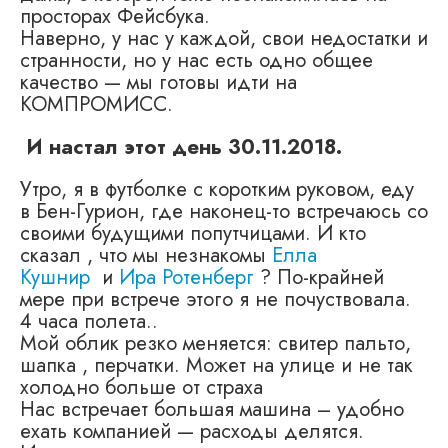
просторах Фейсбука.
Наверно, у нас у каждой, свои недостатки и
странности, но у нас есть одно общее
качество — мы готовы идти на
КОМПРОМИСС.
И настал этот день 30.11.2018.
Утро, я в футболке с коротким руковом, еду
в Бен-Гурион, где наконец-то встречаюсь со
своими будущими попутчицами. И кто
сказал , что мы незнакомы
Е
лла
Кушнир
и
И
ра Ротенберг
? По-крайней
мере при встрече этого я не почуствовала.
4 часа полета..
Мой облик резко меняется: свитер пальто,
шапка , перчатки. Может на улице и не так
холодно больше от страха
Нас встречает большая машина – удобно
ехать компанией — расходы делятся.