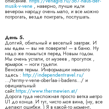
описание.
https://venagid.ru/567-haus-der-
musik-v-vene
, наверно, лучше идти
вечером народу очень мало, и все можно
потрогать, везде поиграть, послушать.
День 5.
Долгий, обильный и веселый завтрак. И
мы едем — вы не поверите! — в баню. Ну
надо же помыться перед Новым годом.
Мы очень устали, от музеев , прогулок ,
ярмарок – ноги гудели.
Венские термы. Информации немного
здесь :
http://independentravel.ru/
…/termy-v-vene-oberlaa-i-badens…/ и
официальный
сайт:
https://www.thermewien.at/
Дорога туда несложная просто ветка метро
U1 до конца. И тут, чисто моя вина, (ну, все
делают ошибки. ) Я в какой-то момент,