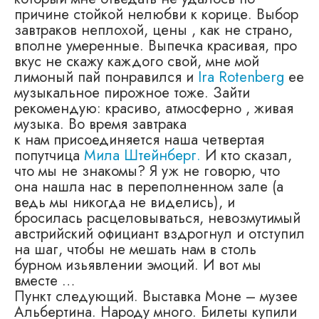
причине стойкой нелюбви к корице. Выбор
завтраков неплохой, цены , как не страно,
вполне умеренные. Выпечка красивая, про
вкус не скажу каждого свой, мне мой
лимоный пай понравился и
Ira Rotenberg
ее
музыкальное пирожное тоже. Зайти
рекомендую: красиво, атмосферно , живая
музыка. Во время завтрака
к нам присоединяется наша четвертая
попутчица
М
ила Штейнберг
.
И кто сказал,
что мы не знакомы? Я уж не говорю, что
она нашла нас в переполненном зале (а
ведь мы никогда не виделись), и
бросилась расцеловываться, невозмутимый
австрийский официант вздрогнул и отступил
на шаг, чтобы не мешать нам в столь
бурном изьявлении эмоций. И вот мы
вместе …
Пункт следующий. Выставка Моне – музее
Альбертина. Народу много. Билеты купили