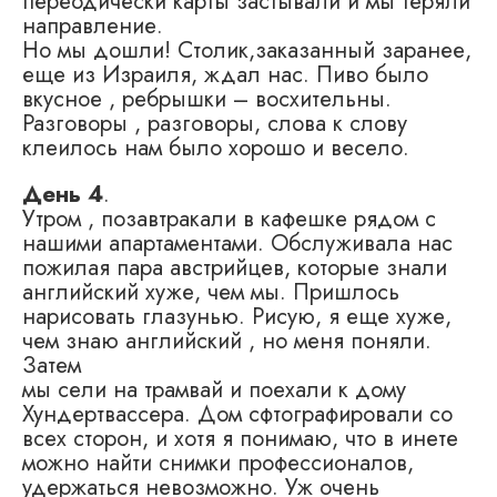
переодически карты застывали и мы теряли
направление.
Но мы дошли! Столик,заказанный заранее,
еще из Израиля, ждал нас. Пиво было
вкусное , ребрышки – восхительны.
Разговоры , разговоры, слова к слову
клеилось нам было хорошо и весело.
День 4
.
Утром , позавтракали в кафешке рядом с
нашими апартаментами. Обслуживала нас
пожилая пара австрийцев, которые знали
английский хуже, чем мы. Пришлось
нарисовать глазунью. Рисую, я еще хуже,
чем знаю английский , но меня поняли.
Затем
мы сели на трамвай и поехали к дому
Хундертвассера. Дом сфтографировали со
всех сторон, и хотя я понимаю, что в инете
можно найти снимки профессионалов,
удержаться невозможно. Уж очень