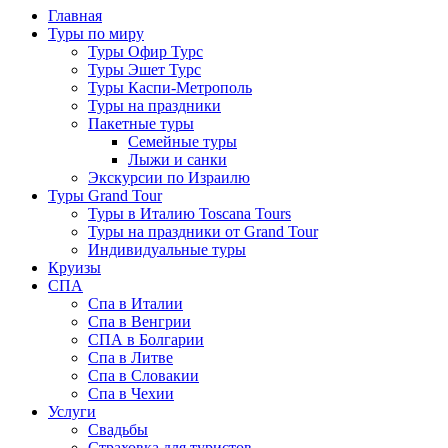
Главная
Туры по миру
Туры Офир Турс
Туры Эшет Турс
Туры Каспи-Метрополь
Туры на праздники
Пакетные туры
Семейные туры
Лыжи и санки
Экскурсии по Израилю
Туры Grand Tour
Туры в Италию Toscana Tours
Туры на праздники от Grand Tour
Индивидуальные туры
Круизы
СПА
Спа в Италии
Спа в Венгрии
СПА в Болгарии
Спа в Литве
Спа в Словакии
Спа в Чехии
Услуги
Свадьбы
Страховка для туристов