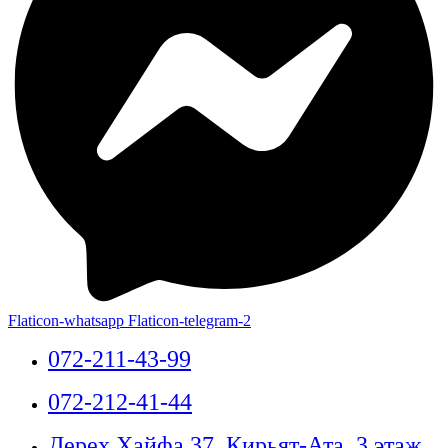
Flaticon-whatsapp
Flaticon-telegram-2
072-211-43-99
072-212-41-44
Дерех Хайфа 37, Кирьят-Ата, 3 этаж