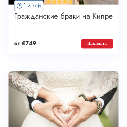
'
1 дней
1
Гражданские браки на Кипре
от
€
749
Заказать