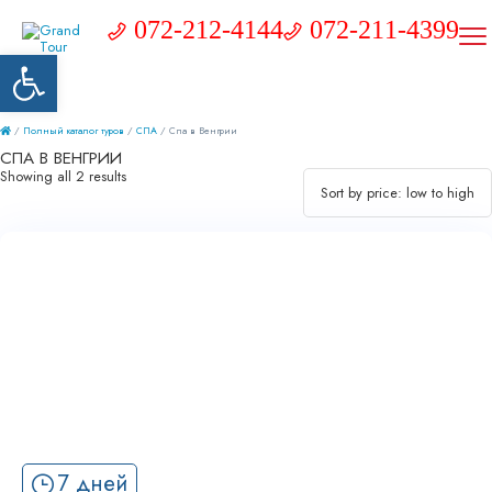
072-212-4144
072-211-4399
Открыть панель инструментов
/
Полный каталог туров
/
СПА
/ Cпа в Венгрии
CПА В ВЕНГРИИ
Showing all 2 results
7 дней