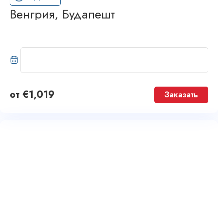
Венгрия, Будапешт
от
€
1,019
Заказать