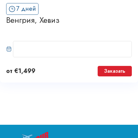
7 дней
Венгрия, Хевиз
от
€
1,499
Заказать