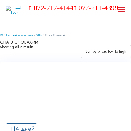
072-212-4144
072-211-4399
/
Полный каталог туров
/
СПА
/ Спа в Словакии
СПА В СЛОВАКИИ
Showing all 5 results
14 дней