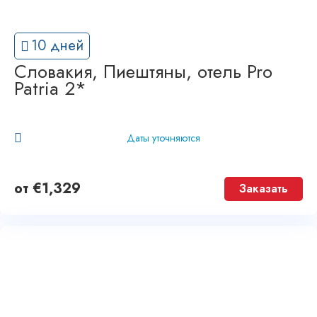
10 дней
Словакия, Пиештяны, отель Pro
Patria 2*
Даты уточняются
от
€
1,329
Заказать