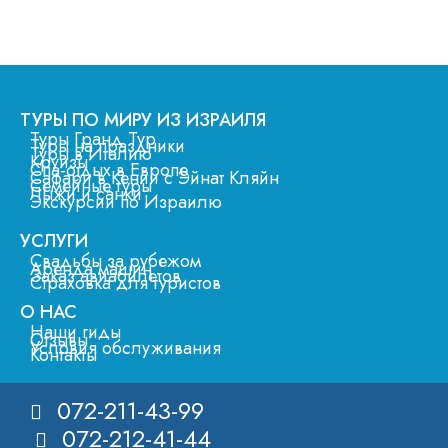
ТУРЫ ПО МИРУ ИЗ ИЗРАИЛЯ
Туры Гранд Тур
Туры на праздники
Туры в Италию
Круизы
Спа-отдых в Европе
Сафари в Кении с Эйнат Кляйн
Семейные туры
Лыжи и санки
Экскурсии по Израилю
УСЛУГИ
Свадьбы за рубежом
Аренда машин
Заказ авиабилетов
Страховка для туристов
О НАС
Наши гиды
Отзывы
Условия обслуживания
Контакты
072-211-43-99
072-212-41-44