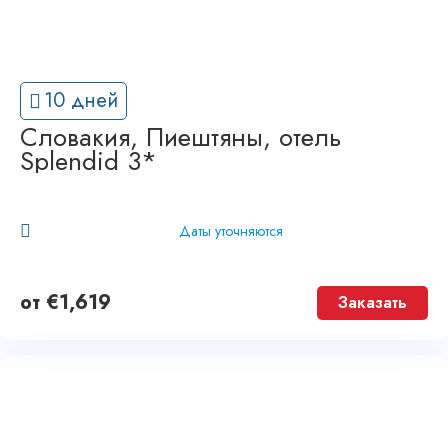
10 дней
Словакия, Пиештяны, отель
Splendid 3*
Даты уточняются
от
€
1,619
Заказать