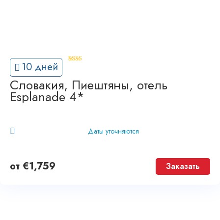
'
10 дней
1
Словакия, Пиештяны, отель
Esplanade 4*
Даты уточняются
от
€
1,759
Заказать