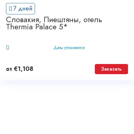
7 дней
Словакия, Пиештяны, отель
Thermia Palace 5*
Даты уточняются
от
€
1,108
Заказать