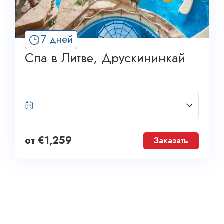
7 дней
Спа в Литве, Друскининкай
от
€
1,259
Заказать