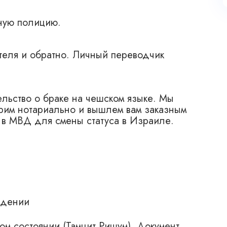
нную полицию.
теля и обратно. Личный переводчик
ельство о браке на чешском языке. Мы
ерим нотариально и вышлем вам заказным
и в МВД для смены статуса в Израиле.
ждении
м состоянии (Тамцит Ришум). Документ