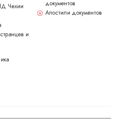
документов
ИД Чехии
Апостили документов
в
странцев и
чика