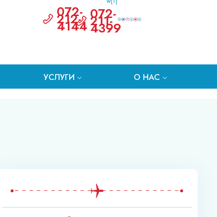
072-
072-
212-
211-
4144
4399
УСЛУГИ
О НАС