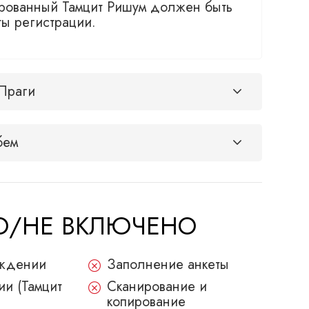
рованный Тамцит Ришум должен быть
ты регистрации.
 Праги
бем
НО/НЕ ВКЛЮЧЕНО
ождении
Заполнение анкеты
и (Тамцит
Сканирование и
копирование