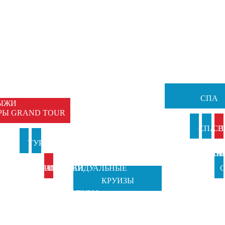
НЫЕ
Ы
ЕМЕЙНЫЕ
ТУРЫ
СПА
ЫЖИ
РЫ GRAND TOUR
И
СПА В
СП
И
ТУРЫ В
ТУРЫ НА
АНКИ
ИТАЛИ
ВЕН
Б
ИТАЛИЮ
ПРАЗДНИКИ
ИНДИВИДУАЛЬНЫЕ
С
КРУИЗЫ
TOSCANA
ОТ GRAND
ТУРЫ
Ч
TOURS
TOUR