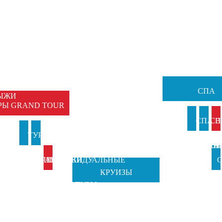
НЫЕ
Ы
ЕМЕЙНЫЕ
ТУРЫ
СПА
ЫЖИ
РЫ GRAND TOUR
И
СПА В
СП
И
ТУРЫ В
ТУРЫ НА
АНКИ
ИТАЛИ
ВЕН
Б
ИТАЛИЮ
ПРАЗДНИКИ
ИНДИВИДУАЛЬНЫЕ
С
КРУИЗЫ
TOSCANA
ОТ GRAND
ТУРЫ
Ч
TOURS
TOUR