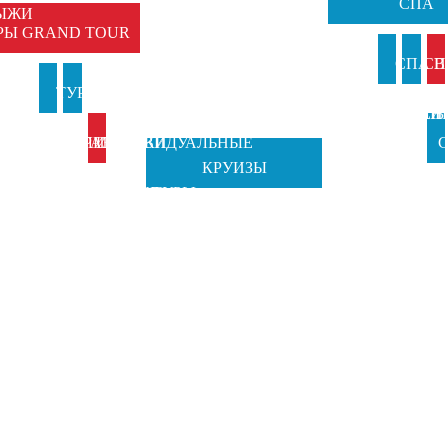
СПА
ЫЖИ
РЫ GRAND TOUR
И
СПА В
СП
И
ТУРЫ В
ТУРЫ НА
АНКИ
ИТАЛИ
ВЕН
Б
ИТАЛИЮ
ПРАЗДНИКИ
ИНДИВИДУАЛЬНЫЕ
С
КРУИЗЫ
TOSCANA
ОТ GRAND
ТУРЫ
Ч
TOURS
TOUR