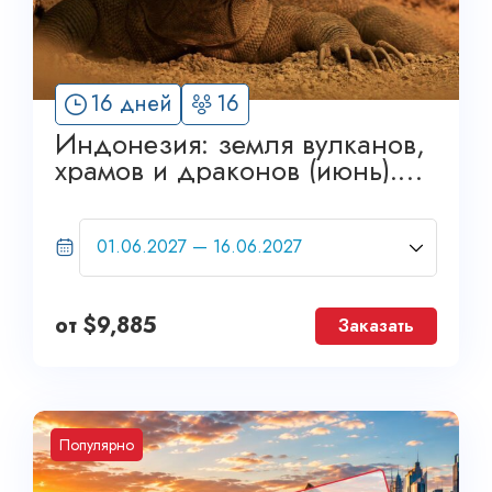
16 дней
16
Индонезия: земля вулканов,
храмов и драконов (июнь).
Grand Tour
от
$
9,885
Заказать
Популярно