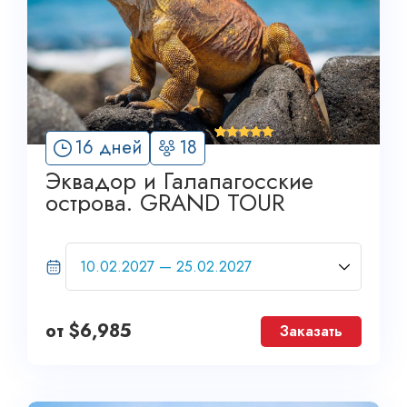
'
16 дней
18
6
Эквадор и Галапагосские
острова. GRAND TOUR
от
$
6,985
Заказать