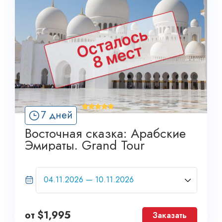
'
7 дней
21
Восточная сказка: Арабские
Эмираты. Grand Tour
от
$
1,995
Заказать