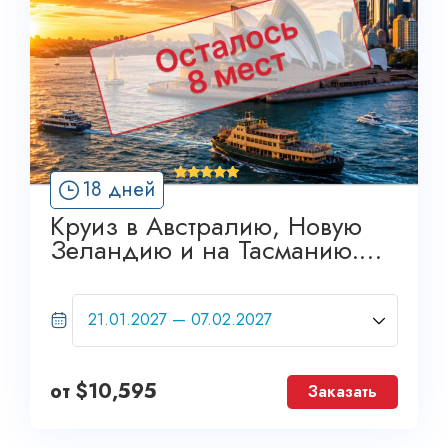
'
18 дней
5
Круиз в Австралию, Новую
Зеландию и на Тасманию.
Самый полный тур!
от
$
10,595
Заказать