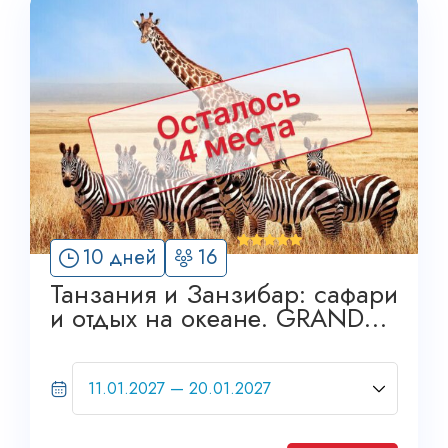
'
10 дней
16
9
Танзания и Занзибар: cафари
и отдых на океане. GRAND
TOUR