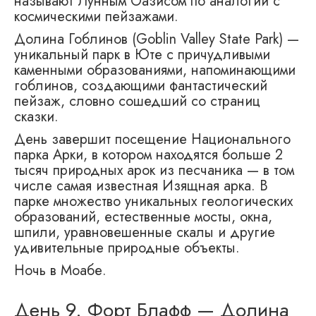
называют Лунным Оазисом по аналогии с
космическими пейзажами.
Долина Гоблинов (Goblin Valley State Park) —
уникальный парк в Юте с причудливыми
каменными образованиями, напоминающими
гоблинов, создающими фантастический
пейзаж, словно сошедший со страниц
сказки.
День завершит посещение Национального
парка Арки, в котором находятся больше 2
тысяч природных арок из песчаника — в том
числе самая известная Изящная арка. В
парке множество уникальных геологических
образований, естественные мосты, окна,
шпили, уравновешенные скалы и другие
удивительные природные объекты.
Ночь в Моабе.
День 9. Форт Блафф — Долина