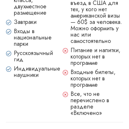
класса,
въезд в США для
двухместное
тех, у кого нет
размещение
американской визы
Завтраки
— 60$ за человека.
Можно оформить у
Входы в
нас или
национальные
самостоятельно
парки
Питание и напитки,
Русскоязычный
которых нет в
гид
программе
Индивидуальные
Входные билеты,
наушники
которых нет в
программе
Все, что не
перечислено в
разделе
«Включено»