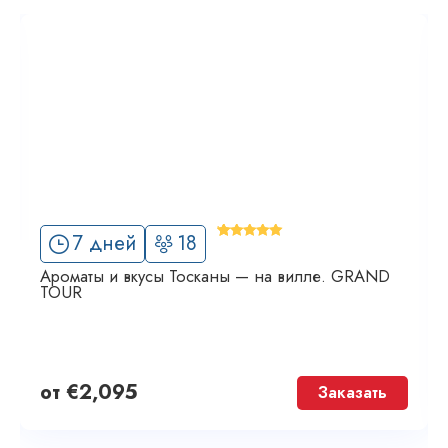
'
7 дней
18
20
Ароматы и вкусы Тосканы — на вилле. GRAND
TOUR
от
€
2,095
Заказать