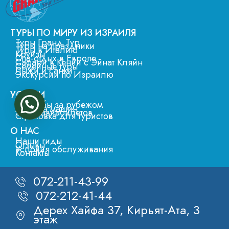
ТУРЫ ПО МИРУ ИЗ ИЗРАИЛЯ
Туры Гранд Тур
Туры на праздники
Туры в Италию
Круизы
Спа-отдых в Европе
Сафари в Кении с Эйнат Кляйн
Семейные туры
Лыжи и санки
Экскурсии по Израилю
УСЛУГИ
Свадьбы за рубежом
Аренда машин
Заказ авиабилетов
Страховка для туристов
О НАС
Наши гиды
Отзывы
Условия обслуживания
Контакты
072-211-43-99
072-212-41-44
Дерех Хайфа 37, Кирьят-Ата, 3
этаж