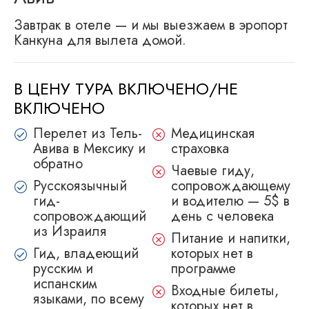
Завтрак в отеле — и мы выезжаем в эропорт
Канкуна для вылета домой.
В ЦЕНУ ТУРА ВКЛЮЧЕНО/НЕ
ВКЛЮЧЕНО
Перелет из Тель-
Медицинскaя
Авива в Мексику и
страховкa
обратно
Чаевые гиду,
Русскоязычный
сопровождающему
гид-
и водителю — 5$ в
сопровождающий
день с человека
из Израиля
Питание и напитки,
Гид, владеющий
которых нет в
русским и
программе
испанским
Входные билеты,
языками, по всему
которых нет в