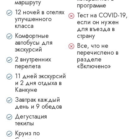
маршруту
программе
12 ночей в отелях
Тест на COVID-19,
улучшенного
если он нужен
класса
для въезда в
Комфортные
страну
автобусы для
Все, что не
экскурсий
перечислено в
2 внутренних
разделе
перелета
«Включено»
11 дней экскурсий
и 2 дня отдыха в
Канкуне
Завтрак каждый
день и 9 обедов
Дегустация
текилы
Круиз по