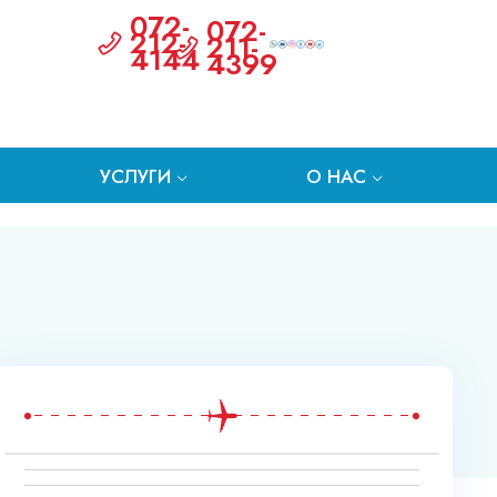
072-
072-
212-
211-
4144
4399
УСЛУГИ
О НАС