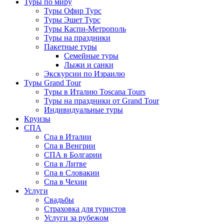
Туры по миру
Туры Офир Турс
Туры Эшет Турс
Туры Каспи-Метрополь
Туры на праздники
Пакетные туры
Семейные туры
Лыжи и санки
Экскурсии по Израилю
Туры Grand Tour
Туры в Италию Toscana Tours
Туры на праздники от Grand Tour
Индивидуальные туры
Круизы
СПА
Спа в Италии
Спа в Венгрии
СПА в Болгарии
Спа в Литве
Спа в Словакии
Спа в Чехии
Услуги
Свадьбы
Страховка для туристов
Услуги за рубежом