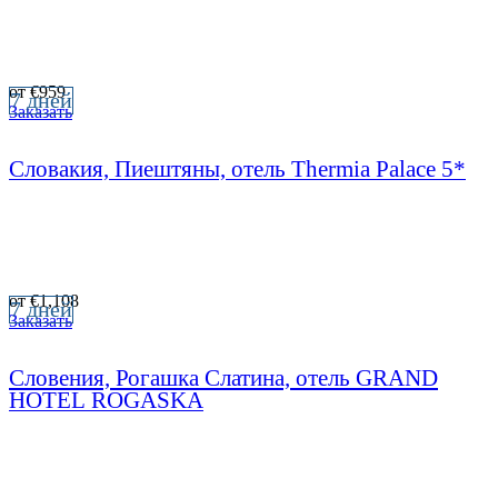
от
€
959
7 дней
Заказать
Словакия, Пиештяны, отель Thermia Palace 5*
от
€
1,108
7 дней
Заказать
Словения, Рогашка Слатина, отель GRAND
HOTEL ROGASKA