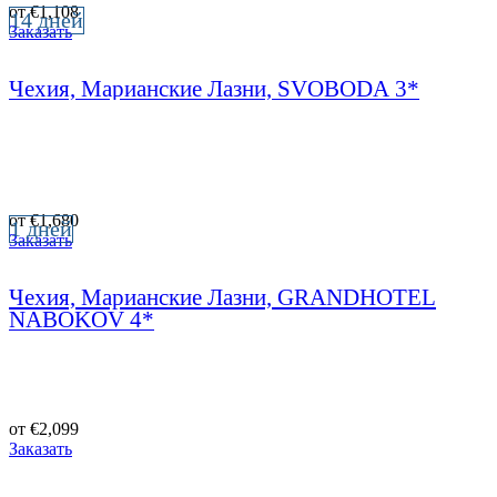
от
€
1,108
14 дней
Заказать
Чехия, Марианские Лазни, SVOBODA 3*
от
€
1,680
1 дней
Заказать
Чехия, Марианские Лазни, GRANDHOTEL
NABOKOV 4*
от
€
2,099
Заказать