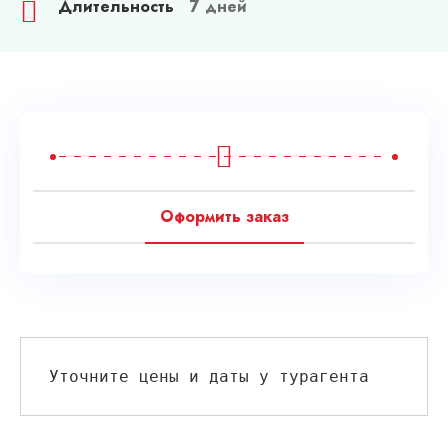
Длительность
7 дней
Спа в Чехии
Наши гиды
Контакты
Условия обслуживания
Блог
Оформить заказ
Уточните цены и даты у турагента