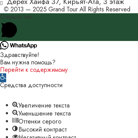
Дерех Хайфа 37, Кирьят-Ата, 3 этаж
© 2013 — 2025 Grand Tour All Rights Reserved
Открыть чат
Здравствуйте!
Вам нужна помощь?
Перейти к содержимому
Открыть
панель
Средства доступности
инструментов
Увеличение текста
Уменьшение текста
Оттенки серого
Высокий контраст
Негативный контраст