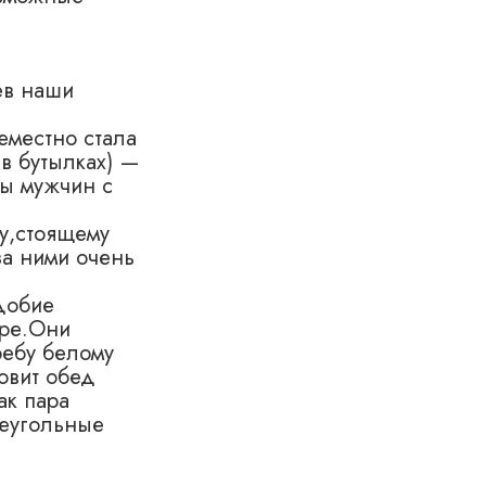
ев наши
еместно стала
в бутылках) —
пы мужчин с
у,стоящему
за ними очень
добие
ере.Они
ребу белому
овит обед
ак пара
реугольные