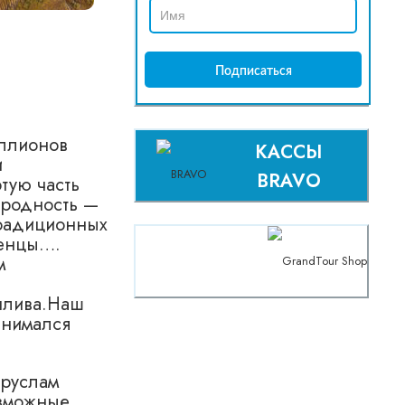
иллионов
КАССЫ
и
BRAVO
тую часть
ародность —
традиционных
менцы….
м
оплива.Наш
анимался
 руслам
озможные