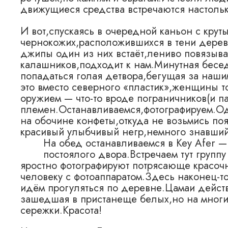
движущиеся средства встречаются настольк
И вот,спускаясь в очередной каньон с кру
чернокожих,расположившихся в тени дерев
джипы один из них встаёт,лениво повязыв
калашников,подходит к нам.Минутная бесе
попадаться голая детвора,бегущая за наши
это вместо северного «пластик»,женщины т
оружием — что-то вроде пограничников(и п
племен.Останавливаемся,фотографируем.Од
на обочине конфеты,откуда не возьмись п
красивый улыбчивый негр,немного знавший
На обед останавливаемся в Key Afer 
постоялого двора.Встречаем тут групп
яростно фотографируют потрясающе красоч
человеку с фотоаппаратом.Здесь наконец-то
идём прогуляться по деревне.Цамаи действ
зашедшая в пристанеще белых,но на многи
сережки.Красота!