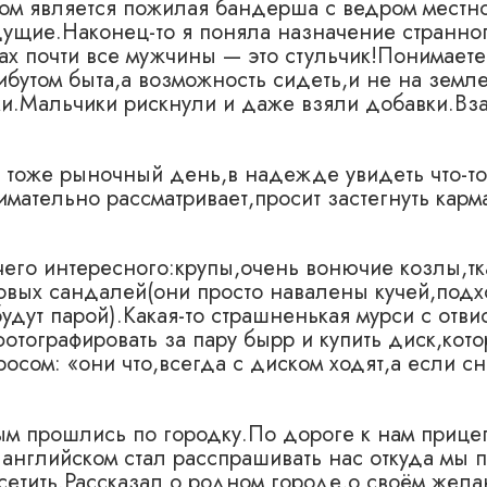
ом является пожилая бандерша с ведром местн
дущие.Наконец-то я поняла назначение странно
ах почти все мужчины — это стульчик!Понимаете
бутом быта,а возможность сидеть,и не на земл
ки.Мальчики рискнули и даже взяли добавки.В
 тоже рыночный день,в надежде увидеть что-т
имательно рассматривает,просит застегнуть карм
его интересного:крупы,очень вонючие козлы,тк
новых сандалей(они просто навалены кучей,под
дут парой).Какая-то страшненькая мурси с отви
фотографировать за пару бырр и купить диск,кот
осом: «они что,всегда с диском ходят,а если сн
ым прошлись по городку.По дороге к нам прице
 английском стал расспрашивать нас откуда мы 
сетить.Рассказал о родном городе,о своём жела