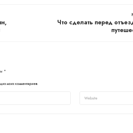
ян,
Что сделать перед отъез
й
путеше
ны
*
ющих моих комментариев.