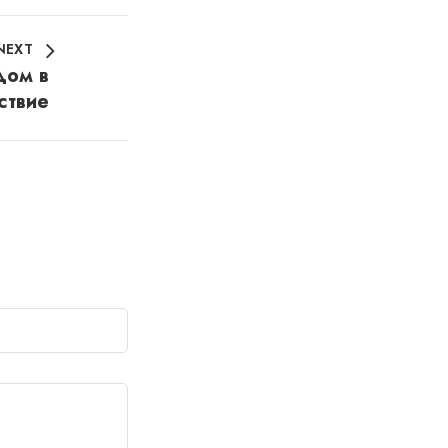
NEXT
дом в
ствие