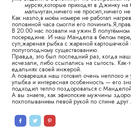
мурсях,которые
приходят в Джинку на 
мальчуган,ничего не просил,ничего не
Как назло,в моём номере не работал нагрев
половиной часа смогли его починить.Я,пра
В 20.00 нас позвали на ужин.В полутёмном
посередине. И наш Мандела в белом перед
суп,жареная рыбка с жареной картошечкой 
полуголодному существованию.
Правда, это был последний раз, когда на
исчезали, либо ссылались на сытость. Как-
едальнях своей инжерой.
А поварешка наш готовил очень неплохо и 
улыбка и интересная особенность — его зна
подходил тепло поздороваться с Манделой
А вы знаете, как эфиопские мужчины здоро
похлопыванием левой рукой по спине друг 