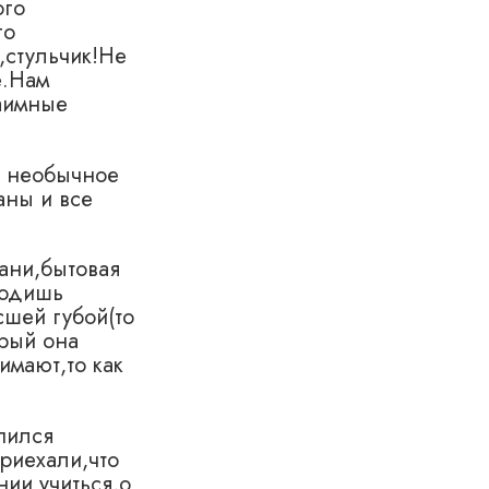
ого
го
,стульчик!Не
е.Нам
заимные
о необычное
аны и все
ани,бытовая
ходишь
сшей губой(то
орый она
имают,то как
пился
приехали,что
нии учиться,о