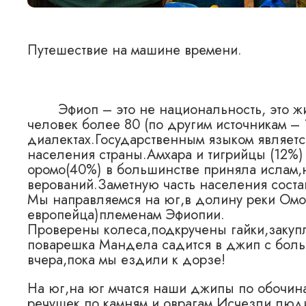
Путешествие на машине времени.
Эфиоп – это не национальность, это ж
человек более 80 (по другим источникам –
диалектах.Государственным языком является
населения страны.Амхара и тигрийцы (12%)
оромо(40%) в большинстве приняла ислам,
верований.Заметную часть населения сост
Мы направляемся на юг,в долину реки Омо
европейца)племенам Эфиопии.
Проверены колеса,подкручены гайки,закуп
поварешка Мандела садится в джип с боль
вчера,пока мы ездили к дорзе!
На юг,на юг мчатся наши джипы по обочин
речушек,по камням и оврагам.Исчезли лю