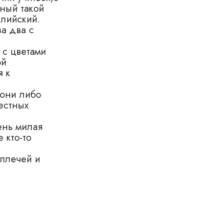
ный такой
глийский.
за два с
 с цветами
ой
я к
 они либо
естных
ень милая
 кто-то
 плечей и