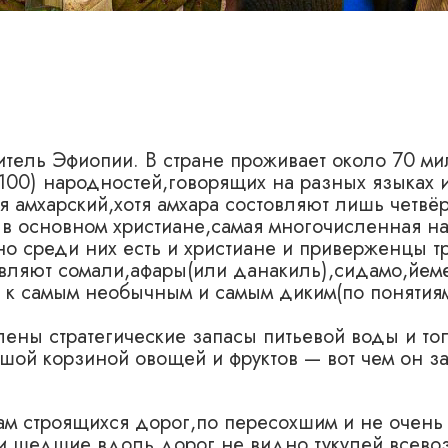
итель Эфиопии. В стране проживает около 70 м
 100) народностей,говорящих на разных языках 
 амхарский,хотя амхара состовляют лишь четвёр
 в основном христиане,самая многочисленная н
но среди них есть и христиане и приверженцы 
авляют сомали,афары(или данакиль),сидамо,йе
 к самым необычным и самым диким(по понятия
лены стратегические запасы питьевой воды и т
шой корзиной овощей и фруктов — вот чем он з
ам строящихся дорог,по пересохшим и не очень
ди,шедшие вдоль дорог,не видно тукулей,всев