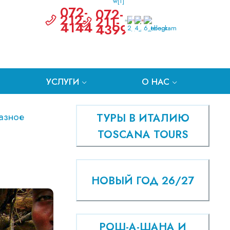
072-
072-
212-
211-
4144
4399
УСЛУГИ
О НАС
азное
ТУРЫ В ИТАЛИЮ
TOSCANA TOURS
НОВЫЙ ГОД 26/27
РОШ-А-ШАНА И