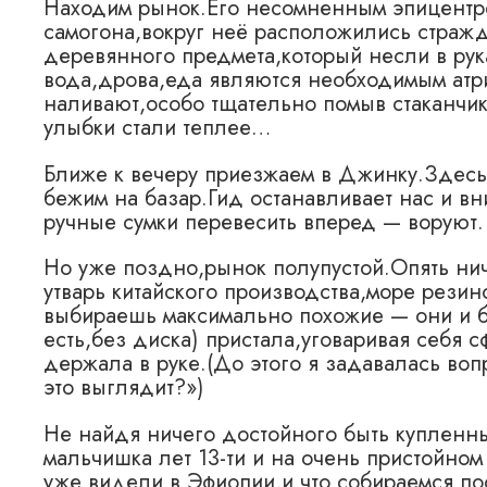
Находим рынок.Его несомненным эпицентр
самогона,вокруг неё расположились страж
деревянного предмета,который несли в рук
вода,дрова,еда являются необходимым атри
наливают,особо тщательно помыв стаканчи
улыбки стали теплее…
Ближе к вечеру приезжаем в Джинку.Здесь
бежим на базар.Гид останавливает нас и вн
ручные сумки перевесить вперед — воруют.
Но уже поздно,рынок полупустой.Опять нич
утварь китайского производства,море рези
выбираешь максимально похожие — они и бу
есть,без диска) пристала,уговаривая себя с
держала в руке.(До этого я задавалась вопр
это выглядит?»)
Не найдя ничего достойного быть купленн
мальчишка лет 13-ти и на очень пристойном
уже видели в Эфиопии,и что собираемся по