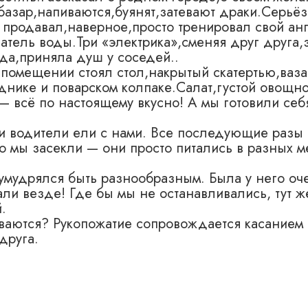
базар,напиваются,буянят,затевают драки.Серьёз
 продавал,наверное,просто тренировал свой ан
атель воды.Три «электрика»,сменяя друг друга,
вда,приняла душ у соседей..
 помещении стоял стол,накрытый скатертью,ваза
нике и поварском колпаке.Салат,густой овощн
— всё по настоящему вкусно! А мы готовили себ
ши водители ели с нами. Все последующие разы
то мы засекли — они просто питались в разных м
умудрялся быть разнообразным. Была у него оч
ли везде! Где бы мы не останавливались, тут же
.
ваются? Рукопожатие сопровождается касанием
друга.