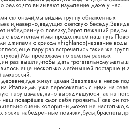
о редко,что вызывают изумление даже у нас.
тыми склонами,мы видим группу
обнажённых
ьев и,наверно,ведущих светскую беседу.Завид
ает набедренную повязку,берет лежащий рядом
да с водителем и мы продолжаем наш путь.Повс
ми джипами с криком «highland»(название воды 
оплесс,ещё пару раз встречались такие же груп
астухов).Мы проезжаем по землям разных
ин раз вышли,чтобы дать трогательному малыш
оявилось еще несколько детёнышей постарше и 
 амхарский.
— деревне,где живут цамаи.Заезжаем в некое по
у из Италии,мы уже пересекались с ними на сев
ную пару цамаев,явно вырядившуюся так на пот
 наш поварёшка смог себя проявить.Пока он гот
ительно очень колоритны,может не настолько,к
х яркие набедренные повязки,бусы,браслеты,т