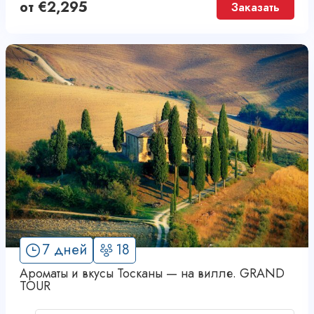
от
€
2,295
Заказать
7 дней
18
Ароматы и вкусы Тосканы — на вилле. GRAND
TOUR