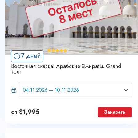
'
7 дней
21
Восточная сказка: Арабские Эмираты. Grand
Tour
от
$
1,995
Заказать