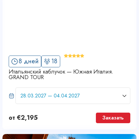
'
8 дней
18
6
Итальянский каблучок — Южная Италия.
GRAND TOUR
от
€
2,195
Заказать