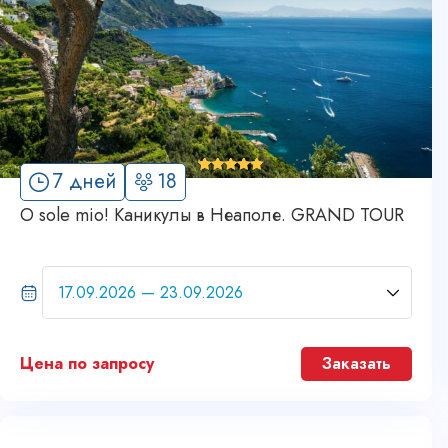
'
7 дней
18
4
O sole mio! Каникулы в Неаполе. GRAND TOUR
Цена по запросу
Заказать