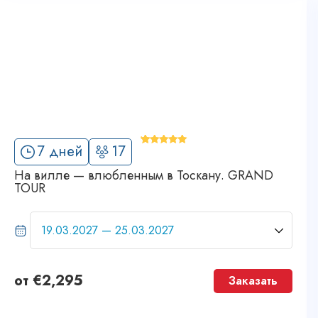
'
7 дней
17
12
На вилле — влюбленным в Тоскану. GRAND
TOUR
от
€
2,295
Заказать