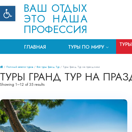
ВАШ ОТДЫХ
Открыть панель инструментов
ЭТО НАША
ПРОФЕССИЯ
ТУРЫ
ГЛАВНАЯ
ТУРЫ ПО МИРУ
/
Полный каталог туров
/
Все туры Гранд Тур
/ Туры Гранд Тур на праздники
ТУРЫ ГРАНД ТУР НА ПРА
Showing 1–12 of 35 results