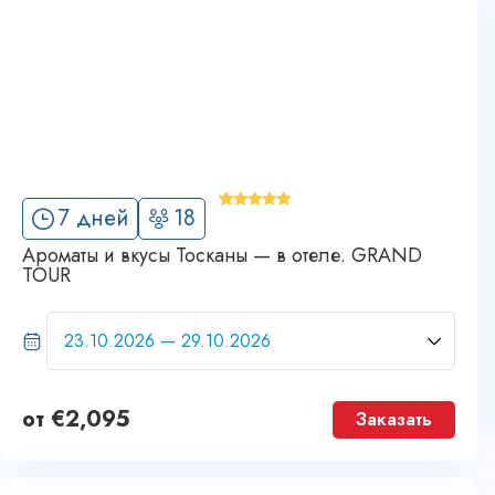
'
7 дней
18
10
Ароматы и вкусы Тосканы — в отеле. GRAND
TOUR
от
€
2,095
Заказать