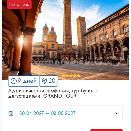
Популярно
'
9 дней
20
6
Адриатическая симфония, тур-бутик с
дегустациями. GRAND TOUR