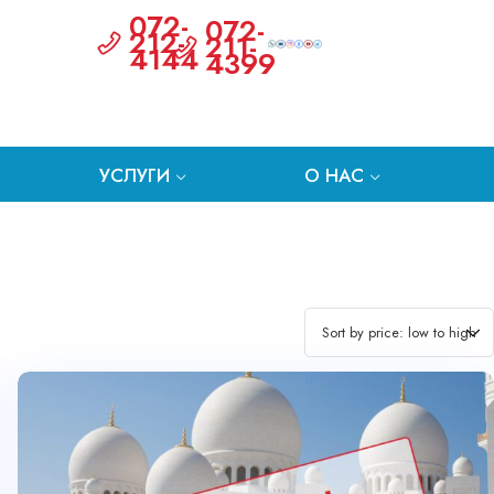
072-
072-
212-
211-
4144
4399
УСЛУГИ
О НАС