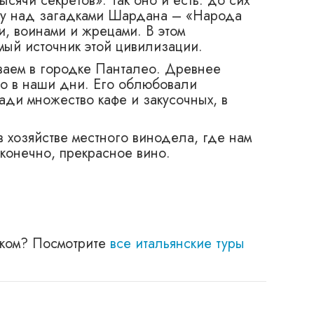
ысячи секретов». Так оно и есть: до сих
ву над загадками Шардана – «Народа
и, воинами и жрецами. В этом
мый источник этой цивилизации.
ваем в городке Панталео. Древнее
о в наши дни. Его облюбовали
ди множество кафе и закусочных, в
 хозяйстве местного винодела, где нам
 конечно, прекрасное вино.
ском? Посмотрите
все итальянские туры