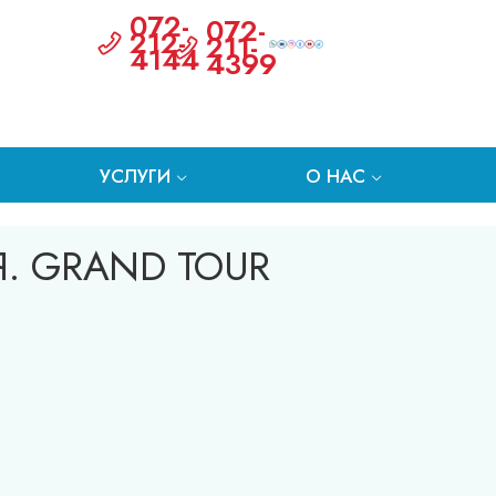
072-
072-
212-
211-
4144
4399
УСЛУГИ
О НАС
. GRAND TOUR