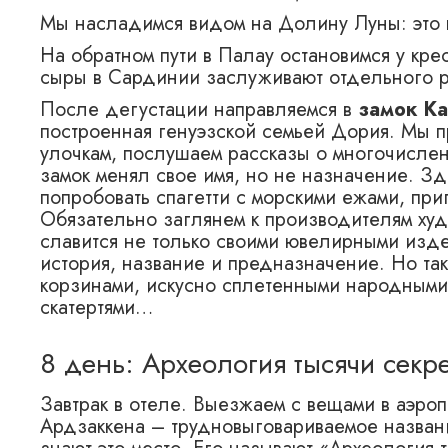
Мы насладимся видом на Долину Луны: это
На обратном пути в Палау остановимся у кр
сыры в Сардинии заслуживают отдельного 
После дегустации направляемся в
замок К
построенная генуэзской семьей Дория. Мы п
улочкам, послушаем рассказы о многочислен
замок менял свое имя, но не назначение. Зд
попробовать спагетти с морскими ежами, пр
Обязательно заглянем к производителям ху
славится не только своими ювелирными изде
история, название и предназначение. Но та
корзинами, искусно сплетенными народными 
скатертями…
8 день: Археология тысячи секр
Завтрак в отеле. Выезжаем с вещами в аэроп
Ардзаккена – трудновыговариваемое названи