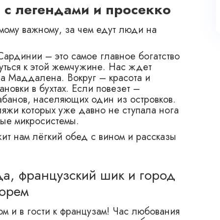
– с легендами и просекко
амому важному, за чем едут люди на
Сардинии – это самое главное богатство
уться к этой жемчужине. Нас ждет
га Маддалена. Вокруг – красота и
новки в бухтах. Если повезет –
абанов, населяющих один из островков.
ляжи которых уже давно не ступала нога
ные микросистемы.
ит нам лёгкий обед с вином и рассказы
да, французский шик и город
морем
ом и в гости к французам! Час любования