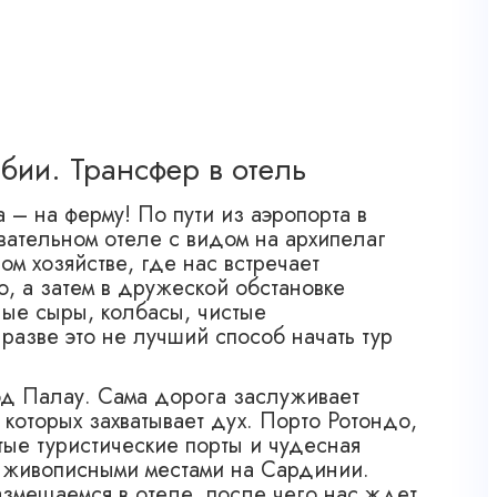
бии. Трансфер в отель
 – на ферму! По пути из аэропорта в
вательном отеле с видом на архипелаг
м хозяйстве, где нас встречает
о, а затем в дружеской обстановке
ные сыры, колбасы, чистые
разве это не лучший способ начать тур
од Палау. Сама дорога заслуживает
которых захватывает дух. Порто Ротондо,
ые туристические порты и чудесная
и живописными местами на Сардинии.
змещаемся в отеле, после чего нас ждет