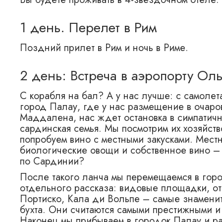
1 день. Перелет в Рим
Поздний прилет в Рим и ночь в Риме.
2 день: Встреча в аэропорту Оль
С корабля на бал? А у нас лучше: с самолета
город Палау, где у нас размещение в очаро
Маддалена, нас ждет остановка в симпатично
сардинская семья. Мы посмотрим их хозяйств
попробуем вино с местными закусками. Мест
биологические овощи и собственное вино – 
по Сардинии?
После такого ланча мы перемещаемся в гор
отдельного рассказа: видовые площадки, от 
Портиско, Кала ди Вольпе – самые знаменит
бухта. Они считаются самыми престижными 
Наконец мы прибываем в городок Палау и ра