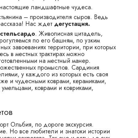
 настоящие ландшафтные чудеса.
естьянина – производителя сыров. Ведь
рассказа! Нас ждет
дегустация.
астельсардо
. Живописная цитадель,
рогуляемся по его башням, по узким
ных завоеваниях территории, при которых
есь в местных трактирах можно
иготовленными на местный манер.
дожественных промыслов. Сардиния
лиями, у каждого из которых есть своя
кже и чудесными коврами, керамиками,
умельцами, коврами и ковриками,
етов
орт Ольбия, по дороге экскурсия.
е. Но все любители и знатоки истории