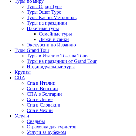
Туры по миру
Туры Офир Турс
Туры Эшет Турс
Туры Каспи-Метрополь
Туры на праздники
Пакетные туры
Семейные туры
Лыжи и санки
Экскурсии по Израилю
Туры Grand Tour
Туры в Италию Toscana Tours
Туры на праздники от Grand Tour
Индивидуальные туры
Круизы
СПА
Спа в Италии
Спа в Венгрии
СПА в Болгарии
Спа в Литве
Спа в Словакии
Спа в Чехии
Услуги
Свадьбы
Страховка для туристов
Услуги за рубежом