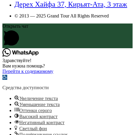
Дерех Хайфа 37, Кирьят-Ата, 3 этаж
© 2013 — 2025 Grand Tour All Rights Reserved
Открыть чат
Здравствуйте!
Вам нужна помощь?
Перейти к содержимому
Открыть
панель
инструментов
Средства доступности
Увеличение текста
Уменьшение текста
Оттенки серого
Высокий контраст
Негативный контраст
Светлый фон
Подчёркивание ссылок