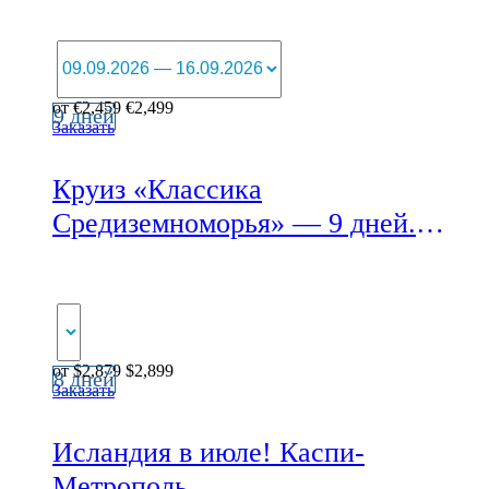
от
€
2,459
€
2,499
9 дней
Заказать
Круиз «Классика
Средиземноморья» — 9 дней.
Каспи-Метрополь
от
$
2,879
$
2,899
8 дней
Заказать
Исландия в июле! Каспи-
Метрополь