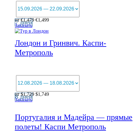
от
€
1,479
€
1,499
7 дней
Заказать
Лондон и Гринвич. Каспи-
Метрополь
от
$
1,729
$
1,749
8 дней
Заказать
Португалия и Мадейра — прямые
полеты! Каспи Метрополь