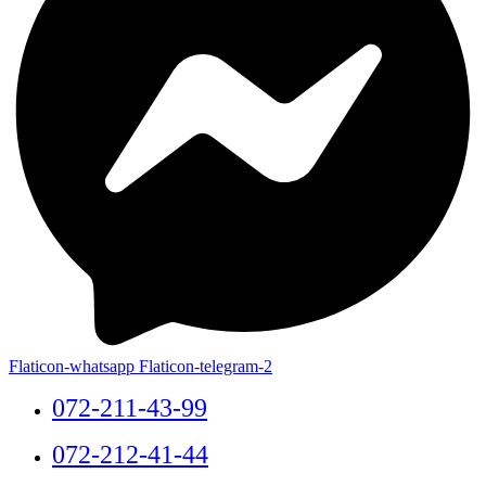
Flaticon-whatsapp
Flaticon-telegram-2
072-211-43-99
072-212-41-44