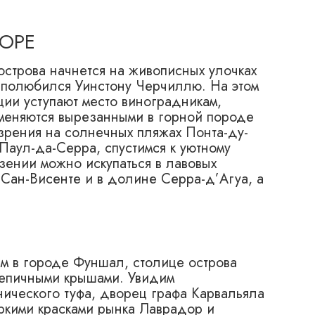
МОРЕ
острова начнется на живописных улочках
 полюбился Уинстону Черчиллю. На этом
ии уступают место виноградникам,
сменяются вырезанными в горной породе
 зрения на солнечных пляжах Понта-ду-
Паул-да-Серра, спустимся к уютному
зении можно искупаться в лавовых
Сан-Висенте и в долине Серра-д’Агуа, а
м в городе Фуншал, столице острова
епичными крышами. Увидим
ического туфа, дворец графа Карвальяла
ркими красками рынка Лаврадор и