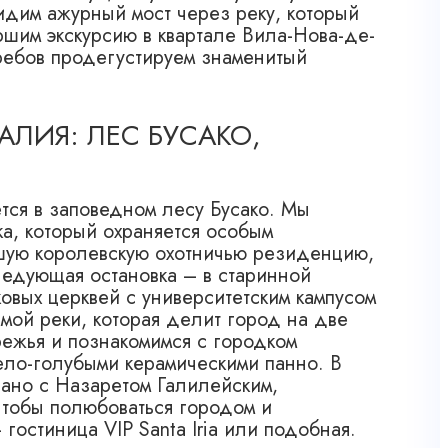
идим ажурный мост через реку, который
шим экскурсию в квартале Вила-Нова-де-
гребов продегустируем знаменитый
АЛИЯ: ЛЕС БУСАКО,
тся в заповедном лесу Бусако. Мы
ка, который охраняется особым
шую королевскую охотничью резиденцию,
ледующая остановка – в старинной
овых церквей с университетским кампусом
мой реки, которая делит город на две
ежья и познакомимся с городком
ло-голубыми керамическими панно. В
зано с Назаретом Галилейским,
чтобы полюбоваться городом и
гостиница VIP Santa Iria или подобная.