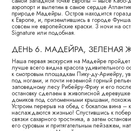
самой западной точке Европы – мысе Кабо-д
аэропорт и вылетим в самое сердце Атланти
природе Мадейры. Остров находится горазд
к Европе, и, приземлившись в городе Фунша
совсем не европейские краски. 3 ночи на ос
Signature или подобная.
ДЕНЬ 6. МАДЕЙРА, ЗЕЛЕНАЯ
Наша первая экскурсия на Мадейре пройдет 
лучше всего видна красота удивительного о
к смотровым площадкам Пику-ду-Ариейру, у
под ногами, и почти неземной горный релье
заповедному лесу Рибейру-Фриу и его пос
остановку сделаем в живописной деревушке 
домиков под соломенными крышами, похожим
Устроим перерыв на обед с бокалом вина – к
наслаждаются жизнью! Спустившись к побер
связки сахарного тростника, а затем остано
его суровым и притягательным пейзажем, н