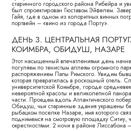
старинного городского района Рибейра и ув
был спроектирован Гюставом Эйфелем. Завер
Гайя, где в одном из колоритных винных по
портвейн – «вино из города Порту».
ДЕНЬ 3. ЦЕНТРАЛЬНАЯ ПОРТУГ
КОИМБРА, ОБИДУШ, НАЗАРЕ
Этот насыщенный впечатлениями день начне
погуляем по тенистым аллеям огромного пар
распоряжением Папы Римского. Увидим быв
которая превратилась в роскошный отель. С
университетской Коимбре, городе средневек
невероятной красоты и великолепной панора
части. Проедем вдоль Атлантического побер
Обидуш, чьи старинные здания украшены бе
рыбацком поселке Назаре, имя которого свя
поднимемся на смотровую площадку Ситиу, 
окрестностями. 2 ночи в районе Лиссабона – 