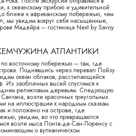
а-Рока. После экскурсии отправимся в
ки, к океанскому прибою и удивительной
о ближе к африканскому побережью, чем
л, мы увидим вокруг себя насыщенные,
трове Мадейра – гостиница Next by Savoy
 ЖЕМЧУЖИНА АТЛАНТИКИ
по восточному побережью – там, где
строва. Поднявшись через перевал Пойзу
видим океан облаков, расстилающийся
ф. Из заоблачных высей спустимся к
ледним реликтовым деревьям. Следующую
Сантана, возле красочных треугольных
и на иллюстрации к народным сказкам.
ак и положено на острове, где
ежью, увидим, во что превращаются
вимся возле мыса Понта-де-Сан-Лоренсу с
апоминающим о вулканическом