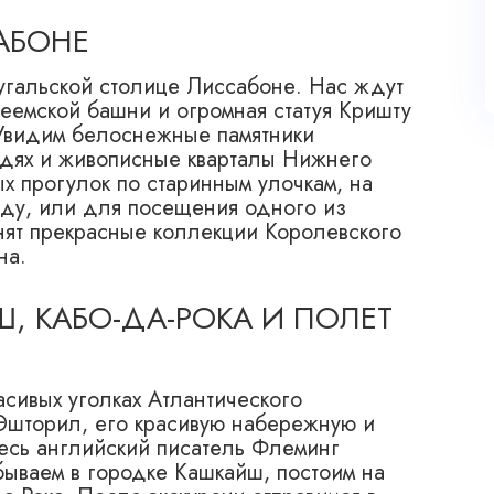
АБОНЕ
угальской столице Лиссабоне. Нас ждут
еемской башни и огромная статуя Кришту
 Увидим белоснежные памятники
адях и живописные кварталы Нижнего
х прогулок по старинным улочкам, на
ду, или для посещения одного из
нят прекрасные коллекции Королевского
на.
, КАБО-ДА-РОКА И ПОЛЕТ
асивых уголках Атлантического
Эшторил, его красивую набережную и
десь английский писатель Флеминг
ываем в городке Кашкайш, постоим на