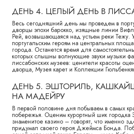
ДЕНЬ 4. ЦЕЛЫЙ ДЕНЬ В ЛИСС
Весь сегодняшний день мы проведем в порт
дворцы эпохи барокко, изящные линии Вифл
Рей, возвышающаяся над устьем реки Тежу.
португальским героям на центральных площ
города. Останется время для самостоятельны
которых слышны волнующие звуки музыки фа
лиссабонских музеев: ценители красоты оце
дворца, Музея карет и Коллекции Гюльбенкя
ДЕНЬ 5. ЭШТОРИЛЬ, КАШКАЙШ
НА МАДЕЙРУ
В первой половине дня побываем в самых кр
побережья. Оценим курортный шик городка 
знаменитое казино – говорят, что именно з
придумал своего героя Джеймса Бонда. Поб