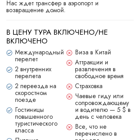
Нас ждет трансфер в аэропорт и
возвращение домой.
В ЦЕНУ ТУРА ВКЛЮЧЕНО/НЕ
ВКЛЮЧЕНО
Международный
Виза в Китай
перелет
Аттракции и
2 внутренних
развлечения в
перелета
свободное время
2 переезда на
Страховка
скоростном
Чаевые гиду или
поезде
сопровождающему
Гостиницы
и водителю — 5 $ в
повышенного
день с человека
туристического
Все, что не
класса
перечислено в