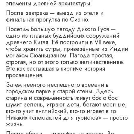
элементы древней архитектуры.
После завтрака — выезд из отеля и
финальная прогулка по Сианю.
Посетим Большую пагоду Дикого Гуся —
одно из главных буддийских сооружений
древнего Китая. Её построили в VII веке,
чтобы хранить сутры, привезённые из Индии
монахом Сюаньцзаном. Пагода простая,
строгая, но от этого только величественнее.
Это как застывшая в кирпиче история
просвещения.
Затем немного неспешного времени в
городском парке у старой стены. Здесь
старина и современность живут бок о бок:
шумит зелень, играют дети, бегают местные,
кто-то учит английский, кто-то играет в го.
Никаких «спектаклей для туристов» — просто
жизнь.
После обеда — трансфер на вокзал. Во