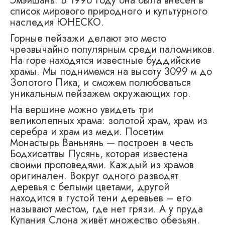
Эмэйшань. В 1996 году она была внесен в
список мирового природного и культурного
наследия ЮНЕСКО.
Горные пейзажи делают это место
чрезвычайно популярным среди паломников.
На горе находятся известные буддийские
храмы. Мы поднимемся на высоту 3099 м до
Золотого Пика, и сможем полюбоваться
уникальным пейзажем окружающих гор.
На вершине можно увидеть три
великолепных храма: золотой храм, храм из
серебра и храм из меди. Посетим
Монастырь Ваньнянь — построен в честь
Бодхисаттвы Пусянь, которая известена
своими проповедями. Каждый из храмов
оригинален. Вокруг одного разводят
деревья с белыми цветами, другой
находится в густой тени деревьев – его
называют местом, где нет грязи. А у пруда
Купания Слона живёт множество обезьян.