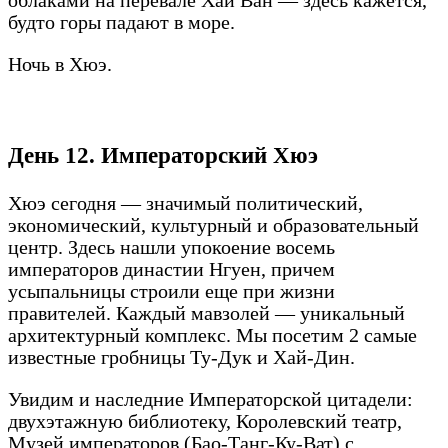
облаками на перевале Хай Ван — здесь кажется,
будто горы падают в море.
Ночь в Хюэ.
День 12. Императорский Хюэ
Хюэ сегодня — значимый политический,
экономический, культурный и образовательный
центр. Здесь нашли упокоение восемь
императоров династии Нгуен, причем
усыпальницы строили еще при жизни
правителей. Каждый мавзолей — уникальный
архитектурный комплекс. Мы посетим 2 самые
известные гробницы Ту-Дук и Хай-Дин.
Увидим и наследние Императорской цитадели:
двухэтажную библиотеку, Королевский театр,
Музей императоров (Бао-Танг-Ку-Ват) с