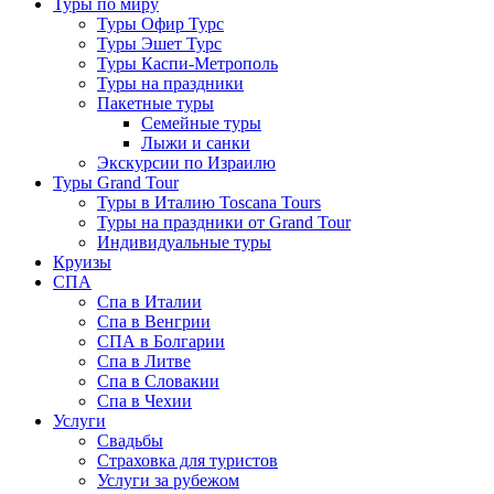
Туры по миру
Туры Офир Турс
Туры Эшет Турс
Туры Каспи-Метрополь
Туры на праздники
Пакетные туры
Семейные туры
Лыжи и санки
Экскурсии по Израилю
Туры Grand Tour
Туры в Италию Toscana Tours
Туры на праздники от Grand Tour
Индивидуальные туры
Круизы
СПА
Спа в Италии
Спа в Венгрии
СПА в Болгарии
Спа в Литве
Спа в Словакии
Спа в Чехии
Услуги
Свадьбы
Страховка для туристов
Услуги за рубежом