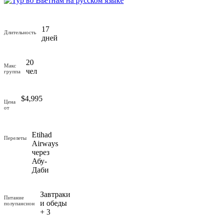
17
Длительность
дней
20
Макс
чел
группа
$
4,995
Цена
от
Etihad
Перелеты
Airways
через
Абу-
Даби
Завтраки
Питание
и обеды
полупансион
+ 3