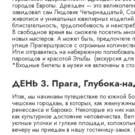
городов Европы. Дрезден — это великолепн
завидовал сам Людовик Четырнадцатый, Со
живописи и уникальных ювелирных изделий.
блистательность, трудолюбивость и неистре
В свободное время вы сможете посетить мн
новых мастеров. А может быть, предпочтете 
улице Прагерштрассе с огромным количество
Или отправитесь на набережную полюбовать
пароходов и красотой Эльбы. (экскурсия дл
*Входные билеты в музеи не включены в сто
ДЕНЬ 3. Прага, Глубока-на
Итак, мы начинаем путешествие по южной Бо
чешским городкам, в которых, как жемчужины
ренессанса и барокко. Некоторые из них н
как культурное достояние человечества. Ве
уютные улочки и гулкие площади, колокольн
вечеру мы приедем в нашу гостиницу-замок. (4