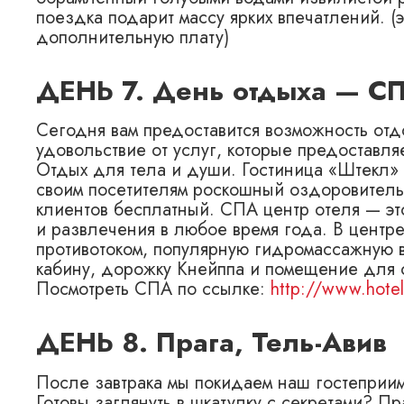
поездка подарит массу ярких впечатлений. 
дополнительную плату)
ДЕНЬ 7. День отдыха — С
Сегодня вам предоставится возможность отдо
удовольствие от услуг, которые предоставля
Отдых для тела и души. Гостиница «Штекл»
своим посетителям роскошный оздоровитель
клиентов бесплатный. СПА центр отеля — эт
и развлечения в любое время года. В центр
противотоком, популярную гидромассажную в
кабину, дорожку Кнейппа и помещение для 
Посмотреть СПА по ссылке:
http://www.hotels
ДЕНЬ 8. Прага, Тель-Авив
После завтрака мы покидаем наш гостеприим
Готовы заглянуть в шкатулку с секретами? Пр