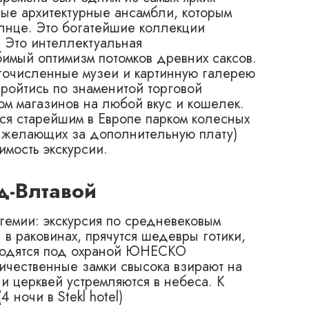
ые архитектурные ансамбли, которым
лнце. Это богатейшие коллекции
 Это интеллектуальная
бимый оптимизм потомков древних саксов.
огочисленные музеи и картинную галерею
пройтись по знаменитой торговой
м магазинов на любой вкус и кошелек.
ся старейшим в Европе парком колесных
я желающих за дополнительную плату)
имость экскурсии.
д-Влтавой
гемии: экскурсия по средневековым
 в раковинах, прячутся шедевры готики,
аходятся под охраной ЮНЕСКО
личественные замки свысока взирают на
и церквей устремляются в небеса. К
 ночи в Stekl hotel)