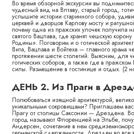
Во время обзорной экскурсии вы поднимитесь
чудесный вид на Влтаву, старый город, гот
услышите истории старинного собора, удиви
церквей и дворцов Карлову мосту и ратушно
почему одна из пражских улочек получила на
святого Вацлава, где хранят чешскую корону
Родины». Поговорим и о готической архитек
Вита, Вацлава и Войтеха — главного храма ч
протяжении шести столетий. Выясним, для 
готических соборов, а также где в пражском
силы. Размещение в гостинице и отдых. (2 н
ДЕНЬ 2. Из Праги в Дрезд
Полюбоваться изящной архитектурой, велик
уникальными сокровищами? Приглашаем вас 
Прагу от столицы Саксонии — Дрездена. Во в
город называют Флоренцией на Эльбе, почувс
Андерсен, сочетание в нем средиземноморск
германской сдержанности. Дрезден во все 