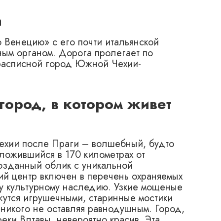
а
ю Bенецию» с его почти итальянской
ным органом. Дорога пролегает по
 расписной город Южной Чехии-
город, в котором живет
ехии после Праги – волшебный, будто
ложившийся в 170 километрах от
озданный облик с уникальной
кий центр включен в перечень охраняемых
у культурному наследию. Узкие мощеные
жутся игрушечными, старинные мостики
 никого не оставляя равнодушным. Город,
ки Влтавы, невероятно красив. Эта