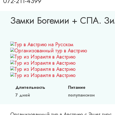
072-211-4399
Замки Богемии + СПА. Зи
Длительность
Питание
7 дней
полупансион
Организованный тур в Австрию с Эшет турс, 