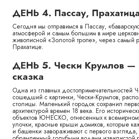
ДЕНЬ 4. Пассау, Прахатиц
Сегодня мы отправимся в Пассау, «баварску
атмосферой и самым большим в мире церков
живописной «Золотой тропе», через самый
Прахатице.
ДЕНЬ 5. Чески Крумлов — 
сказка
Одна из главных достопримечательностей Ч
сошедший с картинки, Чески-Крумлов, распо
столицы. Маленький городок сохранил перв
архитектурой времен 18 века. Его историчес
объектов ЮНЕСКО, отнесенных к всемирном
улочки, красные крыши домиков, которые ка
и башенки завораживают с первого взгляда,
обрамленный голубыми водами извилистой ре