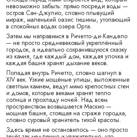
невозможно забыть: прямо посреди воды —
остров Сан-Джулио, словно плывущий
мираж, маленький оазис тишины, утопающий
в спокойных водах озера Орта.
Затем мы направимся в Ричетто-ди-Кандело
— не просто средневековый укреплённый
городок, а идеально сохранившуюся сказку
из камня, где каждый дом, каждая улочка и
каждая башня хранят дыхание веков.
Попадая внутрь Ричетто, словно шагнул в
XIV век. Узкие мощёные улицы, выложенные
светлым камнем, ведут мимо крепостных стен
и домов, которые веками хранят тепло
солнца и прохладу ночей. Над всем
пространством возвышается Маскио —
мощная башня, стоящая на страже городка,
словно суровый хранитель тихой красоты.
Здесь время не остановилось — оно просто
течёт так медленно и уважительно, что