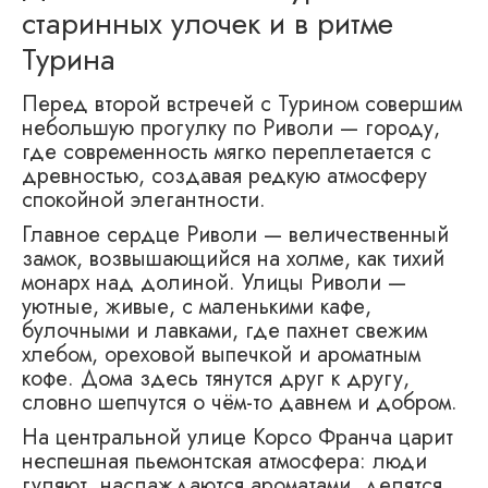
старинных улочек и в ритме
Турина
Перед второй встречей с Турином совершим
небольшую прогулку по Риволи — городу,
где современность мягко переплетается с
древностью, создавая редкую атмосферу
спокойной элегантности.
Главное сердце Риволи — величественный
замок, возвышающийся на холме, как тихий
монарх над долиной. Улицы Риволи —
уютные, живые, с маленькими кафе,
булочными и лавками, где пахнет свежим
хлебом, ореховой выпечкой и ароматным
кофе. Дома здесь тянутся друг к другу,
словно шепчутся о чём-то давнем и добром.
На центральной улице Корсо Франча царит
неспешная пьемонтская атмосфера: люди
гуляют, наслаждаются ароматами, делятся