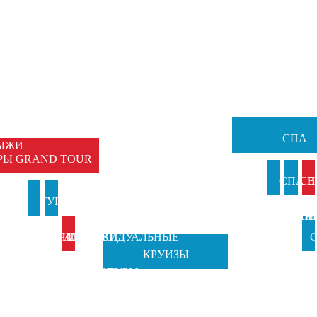
НЫЕ
Ы
ЕМЕЙНЫЕ
ТУРЫ
СПА
ЫЖИ
РЫ GRAND TOUR
И
СПА В
СП
И
ТУРЫ В
ТУРЫ НА
АНКИ
ИТАЛИ
ВЕН
Б
ИТАЛИЮ
ПРАЗДНИКИ
ИНДИВИДУАЛЬНЫЕ
С
КРУИЗЫ
TOSCANA
ОТ GRAND
ТУРЫ
Ч
TOURS
TOUR