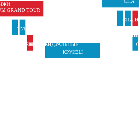
СПА
ЫЖИ
РЫ GRAND TOUR
И
СПА В
СП
И
ТУРЫ В
ТУРЫ НА
АНКИ
ИТАЛИ
ВЕН
Б
ИТАЛИЮ
ПРАЗДНИКИ
ИНДИВИДУАЛЬНЫЕ
С
КРУИЗЫ
TOSCANA
ОТ GRAND
ТУРЫ
Ч
TOURS
TOUR