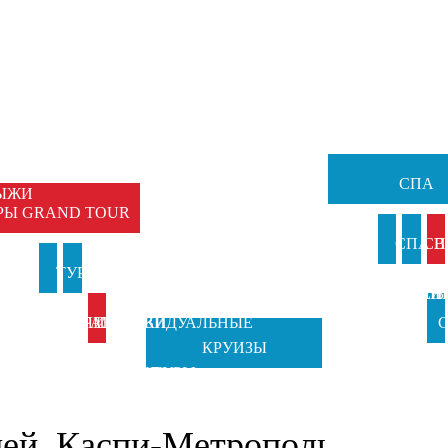
НЫЕ
Ы
ЕМЕЙНЫЕ
ТУРЫ
СПА
ЫЖИ
РЫ GRAND TOUR
И
СПА В
СП
И
ТУРЫ В
ТУРЫ НА
АНКИ
ИТАЛИ
ВЕН
Б
ИТАЛИЮ
ПРАЗДНИКИ
ИНДИВИДУАЛЬНЫЕ
С
КРУИЗЫ
TOSCANA
ОТ GRAND
ТУРЫ
Ч
TOURS
TOUR
ней. Каспи-Метрополь