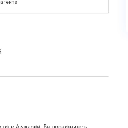
рагента
й
толице Аджарии. Вы проникнитесь