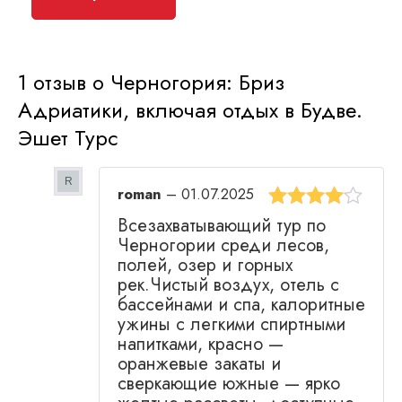
1 отзыв о
Черногория: Бриз
Адриатики, включая отдых в Будве.
Эшет Турс
roman
–
01.07.2025
Оценка
4
Всезахватывающий тур по
из 5
Черногории среди лесов,
полей, озер и горных
рек.Чистый воздух, отель с
бассейнами и спа, калоритные
ужины с легкими спиртными
напитками, красно —
оранжевые закаты и
сверкающие южные — ярко