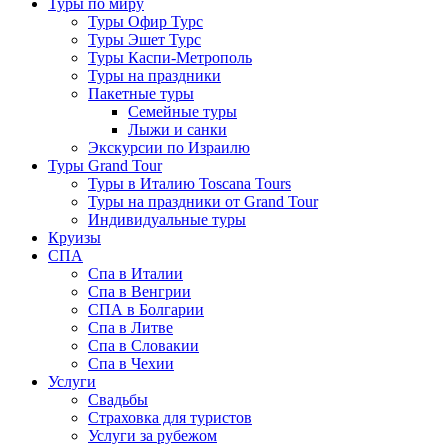
Туры по миру
Туры Офир Турс
Туры Эшет Турс
Туры Каспи-Метрополь
Туры на праздники
Пакетные туры
Семейные туры
Лыжи и санки
Экскурсии по Израилю
Туры Grand Tour
Туры в Италию Toscana Tours
Туры на праздники от Grand Tour
Индивидуальные туры
Круизы
СПА
Спа в Италии
Спа в Венгрии
СПА в Болгарии
Спа в Литве
Спа в Словакии
Спа в Чехии
Услуги
Свадьбы
Страховка для туристов
Услуги за рубежом