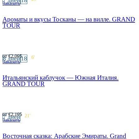
Заказать
Ароматы и вкусы Тосканы — на вилле. GRAND
TOUR
от
€
2,095
6
'
8 дней
18
Заказать
Итальянский каблучок — Южная Италия.
GRAND TOUR
от
€
2,195
21
'
7 дней
Заказать
Восточная сказка: Арабские Эмираты. Grand