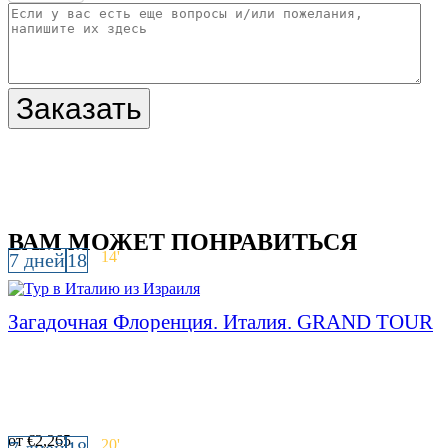
Заказать
ВАМ МОЖЕТ ПОНРАВИТЬСЯ
14
'
7 дней
18
Загадочная Флоренция. Италия. GRAND TOUR
от
€
2,265
20
'
7 дней
18