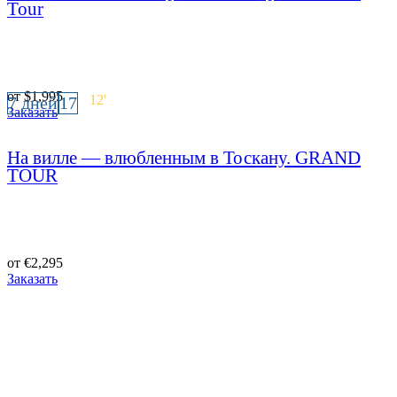
Tour
от
$
1,995
12
'
7 дней
17
Заказать
На вилле — влюбленным в Тоскану. GRAND
TOUR
от
€
2,295
Заказать