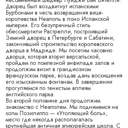
несомненный шедевр Луиджи Ван Вителли.
Дворец был воздвигнут испанскими
Бурбонами в честь возвращения вице-
королевства Неаполь в лоно Испанской
империи. Его безупречный стиль
обессмертили Растрелли, построивший
Зимний дворец в Петербурге и Сабатини,
закончивший строительство королевского
дворца в Мадриде. Мы посетим часовню
дворца, которая вторит версальской,
пройдем по помпезной анфиладе залов и
продолжим визит в грандиозном
французском парке, воздав дань восхищения
его изысканным фонтанам. В завершении
прогуляемся по тенистым аллеям
английского парка.
Во второй половине дня продолжим
знакомство с Неаполем. Мы поднимемся на
холм Позилиппо — «Утоляющий боль»,
место где некогда располагалась
крупнейшая античная эпикурейская школа. С