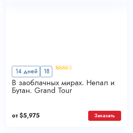
'
14 дней
18
5
В заоблачных мирах. Непал и
Бутан. Grand Tour
от
$
5,975
Заказать