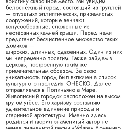
воистину сказочное место. Мы увидим
белоснежный город, состоящий из труллей
— «пузатых» эллиптических, приземистых
сооружений, которые венчают
конусообразные, сложенные из
неотёсанных камней крыши. Перед нами
предстанет бесчисленное множество таких
домиков —
широких, длинных, сдвоенных. Один из них
мы непременно посетим. Также зайдем в
церковь, построенную таким же
примечательным образом. За свою
уникальность город был включен в список
культурного наследия ЮНЕСКО. Далее
отправляемся в Полиньяно а Маре.
Живописный городок расположен на высом
крутом утёсе. Его харизму составляют
удивительное единение природы и
старинной архитектуры. Именно здесь
родился и творил знаменитый автор не
менее знаменитой песни «Volare» Доменико