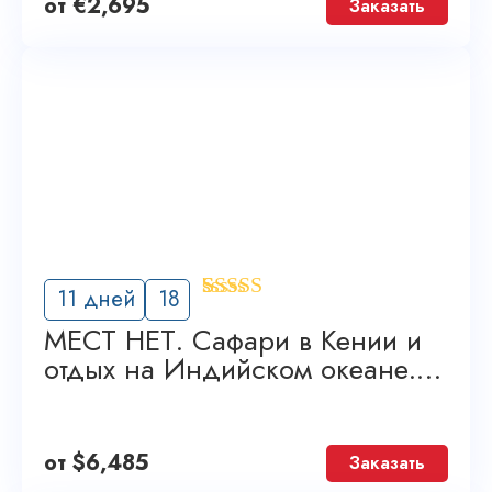
от
€
2,695
Заказать
'
11 дней
18
7
МЕСТ НЕТ. Сафари в Кении и
отдых на Индийском океане.
Grand Tour
от
$
6,485
Заказать