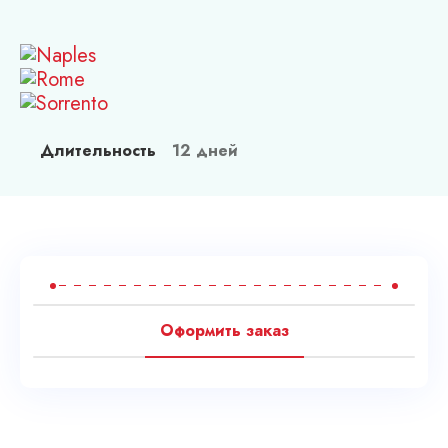
Спа в Чехии
Наши гиды
Контакты
Условия обслуживания
Длительность
12 дней
Блог
Оформить заказ