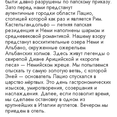
были давно разрушены по папскому приказу.
Зато перед нами предстанут
аутентичные городки области Лацио,
столицей которой как раз и является Рим.
Кастельгандольфо — летняя папская
резиденция и Неми наполнены шармом и
средневековой романтикой. Нашему взору
предстанут восхитительные озера Неми и
Альбано, окруженные ожерельем
Альбанских холмов. Здесь живут легенды о
свирепой Диане Арицийской и «короле
леса» — Немийском жреце. Мы попытаемся
отыскать ту самую золотую ветвь, с которой
Эней — основатель Лацио спускался в
царство мёртвых. Это день гастрономических
изысков, умиротворения, созерцания и
наслаждения. Далее, если позволит время,
мы сделаем остановку в одном из
крупнейших в Италии аутлетов. Вечером мы
приедем в отель.