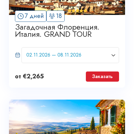
'
7 дней
18
14
Загадочная Флоренция.
Италия. GRAND TOUR
от
€
2,265
Заказать