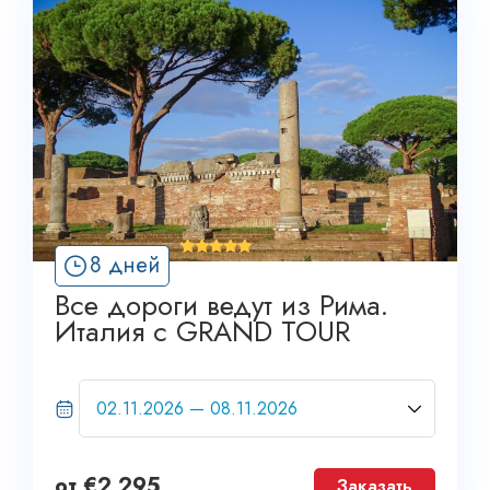
'
8 дней
1
Все дороги ведут из Рима.
Италия с GRAND TOUR
от
€
2,295
Заказать