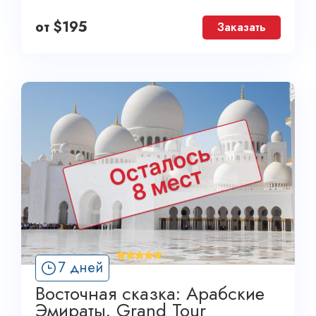
от
$
195
Заказать
'
7 дней
21
Восточная сказка: Арабские
Эмираты. Grand Tour