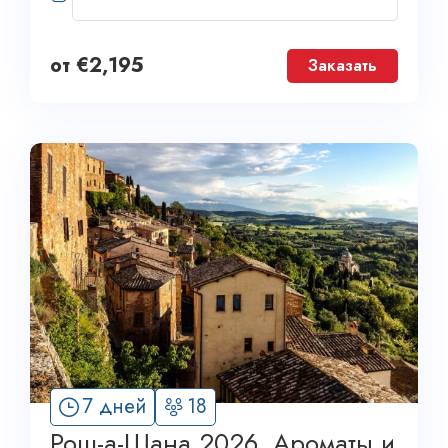
от
€
2,195
Заказать
7 дней
18
Рош-а-Шана 2026. Ароматы и