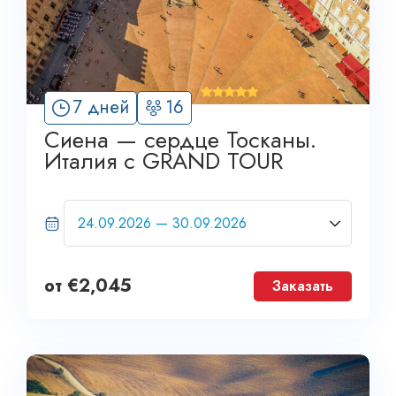
'
7 дней
16
2
Сиена — сердце Тосканы.
Италия с GRAND TOUR
от
€
2,045
Заказать