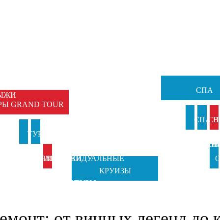
НЫЕ
Ы
ЕМЕЙНЫЕ
ТУРЫ
СПА
ЫЖИ
РЫ GRAND TOUR
И
СПА В
СП
И
ТУРЫ В
ТУРЫ НА
АНКИ
ИТАЛИ
ВЕН
Б
ИТАЛИЮ
ПРАЗДНИКИ
ИНДИВИДУАЛЬНЫЕ
С
КРУИЗЫ
TOSCANA
ОТ GRAND
ТУРЫ
Ч
TOURS
TOUR
емонт: от винных легенд до 