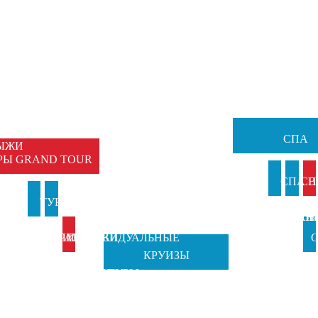
НЫЕ
Ы
ЕМЕЙНЫЕ
ТУРЫ
СПА
ЫЖИ
РЫ GRAND TOUR
И
СПА В
СП
И
ТУРЫ В
ТУРЫ НА
АНКИ
ИТАЛИ
ВЕН
Б
ИТАЛИЮ
ПРАЗДНИКИ
ИНДИВИДУАЛЬНЫЕ
С
КРУИЗЫ
TOSCANA
ОТ GRAND
ТУРЫ
Ч
TOURS
TOUR