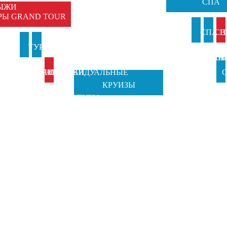
СПА
ЫЖИ
РЫ GRAND TOUR
И
СПА В
СП
И
ТУРЫ В
ТУРЫ НА
АНКИ
ИТАЛИ
ВЕН
Б
ИТАЛИЮ
ПРАЗДНИКИ
ИНДИВИДУАЛЬНЫЕ
С
КРУИЗЫ
TOSCANA
ОТ GRAND
ТУРЫ
Ч
TOURS
TOUR