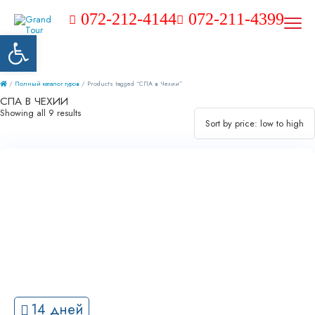
072-212-4144
072-211-4399
Открыть панель инструментов
/
Полный каталог туров
/ Products tagged “СПА в Чехии”
СПА В ЧЕХИИ
Showing all 9 results
14 дней