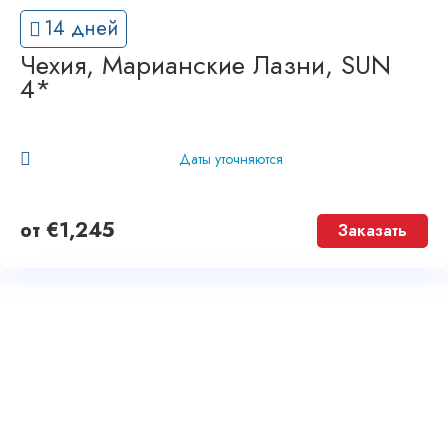
14 дней
Чехия, Марианские Лазни, SUN
4*
Даты уточняются
от
€
1,245
Заказать