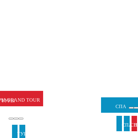
НЫЕ
Ы
ЕМЕЙНЫЕ
РЫ GRAND TOUR
ТУРЫ
СПА
ЫЖИ
И
СПА В
СП
И
ТУРЫ В
ТУРЫ НА