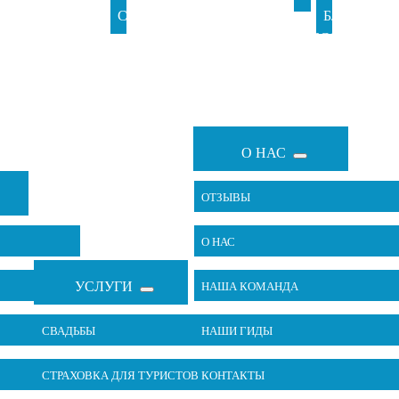
СВАДЬБЫ
ДЛЯ
ЗА
В
БЛОГ
ЕХИИ
ОБСЛУЖИВА
ТУРИСТОВ
РУБЕЖОМ
ИЗРАИЛЕ
О НАС
ОТЗЫВЫ
О НАС
УСЛУГИ
НАША КОМАНДА
СВАДЬБЫ
НАШИ ГИДЫ
СТРАХОВКА ДЛЯ ТУРИСТОВ
КОНТАКТЫ