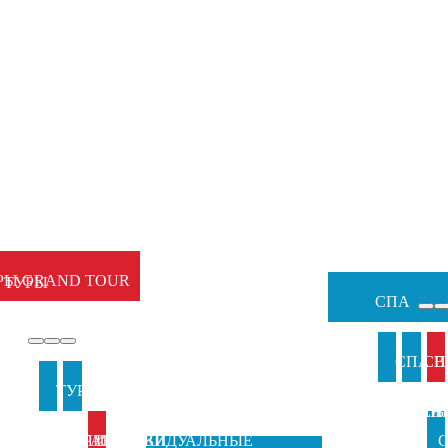
Ы
ЕМЕЙНЫЕ
РЫ GRAND TOUR
ТУРЫ
СПА
ЫЖИ
И
СПА В
СП
И
ТУРЫ В
ТУРЫ НА
АНКИ
ИТАЛИ
ВЕН
Б
ИТАЛИЮ
ПРАЗДНИКИ
ИНДИВИДУАЛЬНЫЕ
С