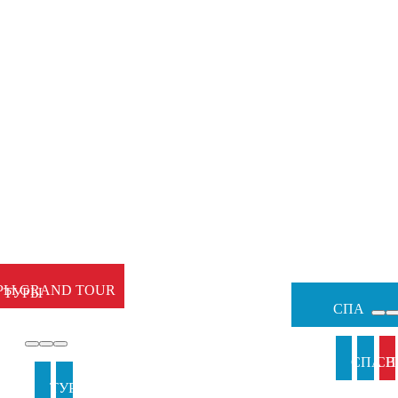
НЫЕ
Ы
ЕМЕЙНЫЕ
РЫ GRAND TOUR
ТУРЫ
СПА
ЫЖИ
И
СПА В
СП
И
ТУРЫ В
ТУРЫ НА