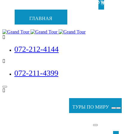
ТУРС
ТУРС
МЕТРОПОЛЬ
С
ЭКСКУРСИИ
ГЛАВНАЯ
ПО
ИЗРАИЛЮ
072-212-4144
072-211-4399
ТУРЫ ПО МИРУ