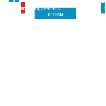
АНКИ
ИТАЛИ
ВЕН
Б
ИТАЛИЮ
ПРАЗДНИКИ
ИНДИВИДУАЛЬНЫЕ
С
КРУИЗЫ
TOSCANA
ОТ GRAND
ТУРЫ
Ч
TOURS
TOUR