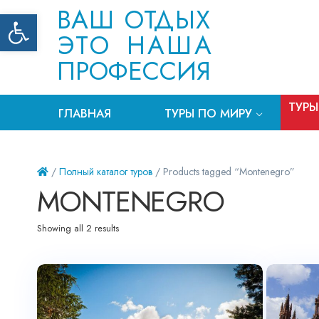
ВАШ ОТДЫХ
Открыть панель инструментов
ЭТО НАША
ПРОФЕССИЯ
ТУРЫ
ГЛАВНАЯ
ТУРЫ ПО МИРУ
/
Полный каталог туров
/ Products tagged “Montenegro”
MONTENEGRO
Showing all 2 results