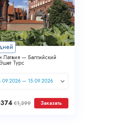
дней
и Латвия — Балтийский
Эшет Турс
,374
Заказать
€
1,399