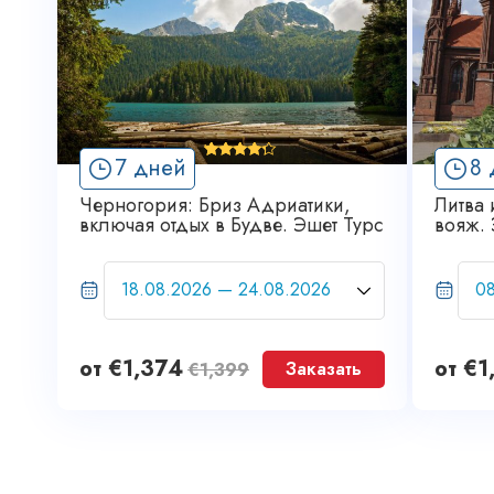
'
7 дней
8 
1
Черногория: Бриз Адриатики,
Литва 
включая отдых в Будве. Эшет Турс
вояж. 
от
€
1,374
от
€
1
Заказать
€
1,399