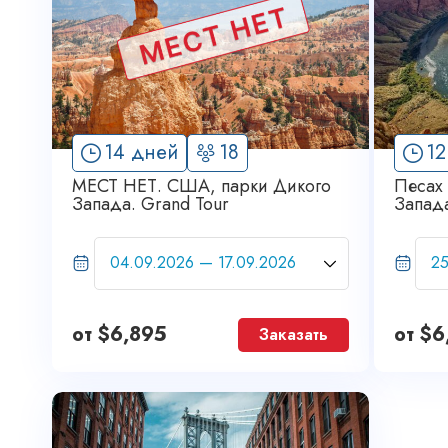
14 дней
18
12
МЕСТ НЕТ. США, парки Дикого
Песах
Запада. Grand Tour
Запада
от
$
6,895
от
$
6
Заказать