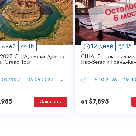
 дней
18
12 дней
15
 2027. США, парки Дикого
США, Восток — запад
. Grand Tour
Лас-Вегас и Гранд-Ка
Tour
,985
от
$
7,895
Заказать