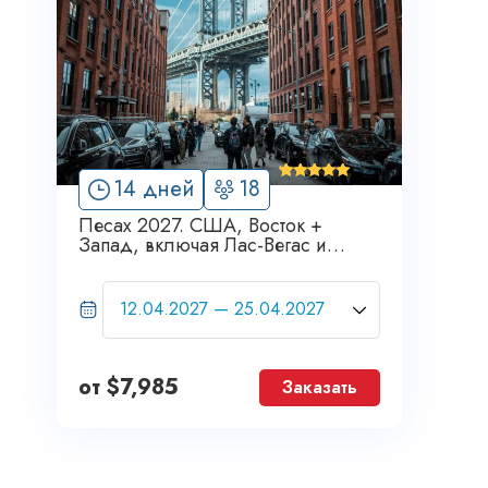
'
14 дней
18
1
Песах 2027. США, Восток +
Запад, включая Лас-Вегас и
Гранд-Каньон. Grand Tour
от
$
7,985
Заказать