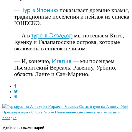
Тур в Японию
—
показывает древние храмы,
традиционные поселения и пейзаж из списка
ЮНЕСКО.
туре в Эквадор
— А в
мы посещаем Кито,
Куэнку и Галапагосские острова, которые
включены в список целиком.
Италия
— И, конечно,
— мы посещаем
Пьемонтский Версаль, Равенну, Урбино,
область Ланге и Сан-Марино.
Previous
Отзыв о туре на Аляску
Next
Премьера тура «O Sole Mio — Неаполитанские каникулы» — отзыв о
поездке
Добавить комментарий