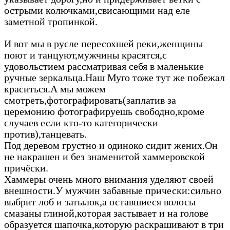
острыми колючками,свисающими над еле
заметной тропинкой.
И вот мы в русле пересохшей реки,женщины
поют и танцуют,мужчины красятся,с
удовольстием рассматривая себя в маленькие
ручные зеркальца.Наш Муго тоже тут же побежал
краситься.А мы можем
смотреть,фотографировать(заплатив за
церемонию фотографируешь свободно,кроме
случаев если кто-то категорически
против),танцевать.
Под деревом грустно и одиноко сидит жених.Он
не накрашен и без знаменитой хаммеровской
причёски.
Хаммеры очень много внимания уделяют своей
внешности.У мужчин забавные прически:сильно
выбрит лоб и затылок,а оставшиеся волосы
смазаны глиной,которая застывает и на голове
образуется шапочка,которую раскрашивают в три