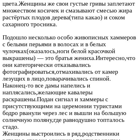
цвета.Женщины же свои густые гривы заплетают
множеством косичек и смазывают смесью жира
растёртых плодов дерева(типа какао) и соком
сахарного тросника.
Подошло несколько особо живописных хаммеров
с белыми перьями в волосах и в белых
чулочках(оказалось,ноги белой красочкой
выкрашены) — это братья жениха.Интересно,что
они категорически отказывались
фотографироваться,отмахивались от камер
лезущих в лицо,поварачивались спиной.
Наконец-то все дамы напелись и
наплясались,желающие кавалеры
раскрашены.Подан сигнал и хаммеры с
присутствующими на церемонии туристами
бодро рванули через лес и вышли на большую
солнечную поляну,где равнодушно топталось
стадо.
Женщины выстроились в ряд,родственники