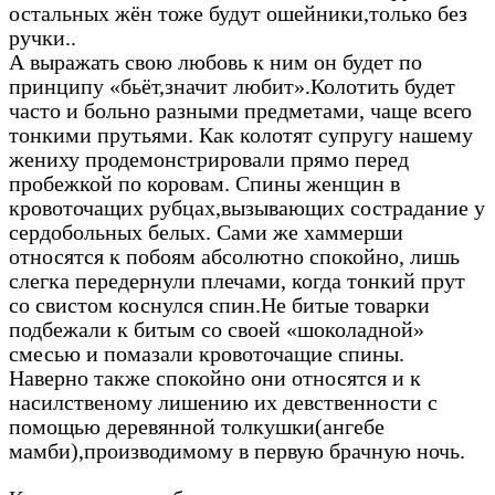
остальных жён тоже будут ошейники,только без
ручки..
А выражать свою любовь к ним он будет по
принципу «бьёт,значит любит».Колотить будет
часто и больно разными предметами, чаще всего
тонкими прутьями. Как колотят супругу нашему
жениху продемонстрировали прямо перед
пробежкой по коровам. Спины женщин в
кровоточащих рубцах,вызывающих сострадание у
сердобольных белых. Сами же хаммерши
относятся к побоям абсолютно спокойно, лишь
слегка передернули плечами, когда тонкий прут
со свистом коснулся спин.Не битые товарки
подбежали к битым со своей «шоколадной»
смесью и помазали кровоточащие спины.
Наверно также спокойно они относятся и к
насилственому лишению их девственности с
помощью деревянной толкушки(ангебе
мамби),производимому в первую брачную ночь.