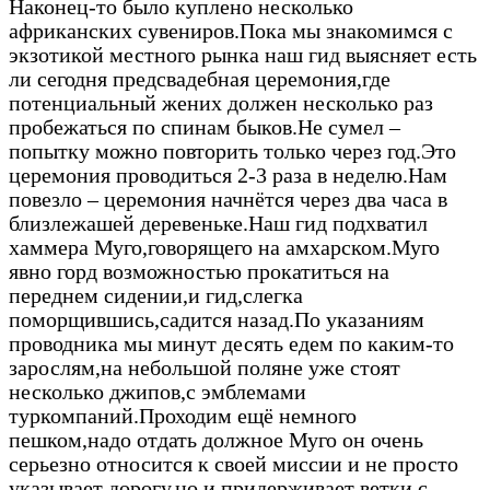
Наконец-то было куплено несколько
африканских сувениров.Пока мы знакомимся с
экзотикой местного рынка наш гид выясняет есть
ли сегодня предсвадебная церемония,где
потенциальный жених должен несколько раз
пробежаться по спинам быков.Не сумел –
попытку можно повторить только через год.Это
церемония проводиться 2-3 раза в неделю.Нам
повезло – церемония начнётся через два часа в
близлежашей деревеньке.Наш гид подхватил
хаммера Муго,говорящего на амхарском.Муго
явно горд возможностью прокатиться на
переднем сидении,и гид,слегка
поморщившись,садится назад.По указаниям
проводника мы минут десять едем по каким-то
зарослям,на небольшой поляне уже стоят
несколько джипов,с эмблемами
туркомпаний.Проходим ещё немного
пешком,надо отдать должное Муго он очень
серьезно относится к своей миссии и не просто
указывает дорогу,но и придерживает ветки с