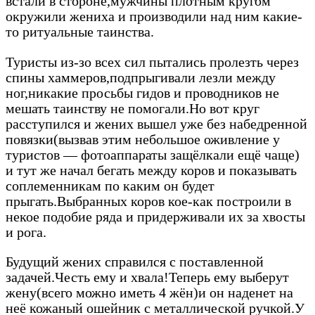
встали в стороне,мужчины плотным кругом
окружили жениха и производили над ним какие-
то ритуальные таинства.
Туристы из-зо всех сил пытались пролезть через
спины хаммеров,подпрыгивали лезли между
ног,никакие просьбы гидов и проводников не
мешать таинству не помогали.Но вот круг
расступился и жених вышел уже без набедренной
повязки(вызвав этим небольшое оживление у
туристов — фотоаппараты защёлкали ещё чаще)
и тут же начал бегать между коров и показывать
соплеменникам по каким он будет
прыгать.Выбранных коров кое-как построили в
некое подобие ряда и придерживали их за хвосты
и рога.
Будущий жених справился с поставленной
задачей.Честь ему и хвала!Теперь ему выберут
жену(всего можно иметь 4 жён)и он наденет на
неё кожаный ошейник с металлической ручкой.У