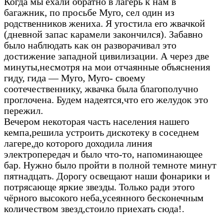
Когда мы ехали обратно в лагерь к нам в
багажник, по просьбе Муго, сел один из
родственников жениха. Я угостила его жвачкой
(дневной запас карамели закончился). Забавно
было наблюдать как он разворачивал это
достижение западной цивилизации. А через две
минуты,несмотря на мои отчаянные объяснения
гиду, гида — Муго, Муго- своему
соотечественнику, жвачка была благополучно
проглочена. Будем надеятся,что его желудок это
пережил.
Вечером некоторая часть населения нашего
кемпа,решила устроить дискотеку в соседнем
лагере,до которого доходила линия
электропередач и было что-то, напоминающее
бар. Нужно было пройти в полной темноте минут
пятнадцать. Дорогу освещают наши фонарики и
потрясающе яркие звезды. Только ради этого
чёрного высокого неба,усеянного бесконечным
количеством звезд,стоило приехать сюда!.