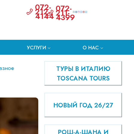
072-
072-
212-
211-
4144
4399
УСЛУГИ
О НАС
азное
ТУРЫ В ИТАЛИЮ
TOSCANA TOURS
НОВЫЙ ГОД 26/27
РОШ-А-ШАНА И