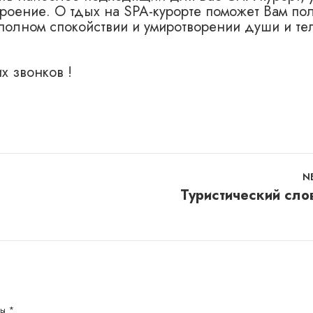
роение. О тдых на SPA-курорте поможет Вам по
 полном спокойствии и умиротворении души и те
х звонков !
N
Туристический сло
ны
*