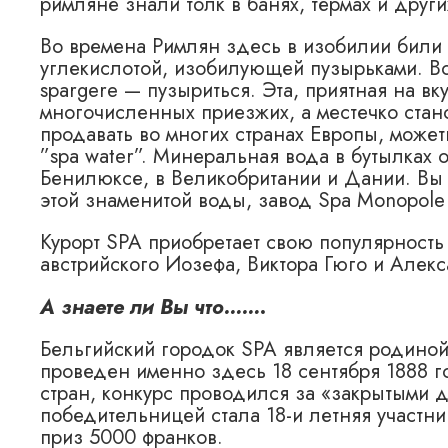
римляне знали толк в банях, термах и друг
Во времена Римлян здесь в изобилии били
углекислотой, изобилующей пузырьками. Во
spargere — пузыриться. Эта, приятная на в
многочисленных приезжих, а местечко стан
продавать во многих странах Европы, може
”spa water”. Минеральная вода в бутылках 
Бенилюксе, в Великобритании и Дании. Вы 
этой знаменитой воды, завод Spa Monopole
Курорт SPA приобретает свою популярность 
австрийского Иозефа, Виктора Гюго и Але
А знаете ли Вы что…….
Бельгийский городок SPA является родиной
проведен именно здесь 18 сентября 1888 го
стран, конкурс проводился за «закрытыми д
победительницей стала 18-и летняя участни
приз 5000 франков.