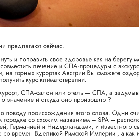
они предлагают сейчас.
уть и поправить свое здоровье как на берегу мо
е совместить лечение и СПА-процедуры с экскур
и, на горных курортах Австрии Вы сможете оздо
получить курс климатотерапии.
урорт, СПА-салон или отель — СПА, а задумыва
его значение и откуда оно произошло ?
по поводу происхождения этого слова. Одни счи
м городке со схожим названием – SPA – распол
ей, Германией и Нидерландами, и известного с
со времен Вделикой Римской Империи , а как 