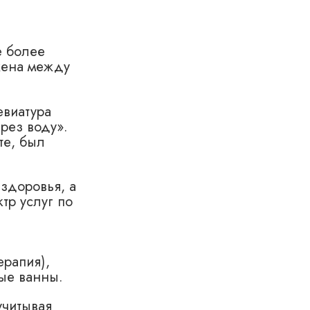
е более
ожена между
евиатура
рез воду».
те, был
здоровья, а
тр услуг по
ерапия),
ые ванны.
учитывая