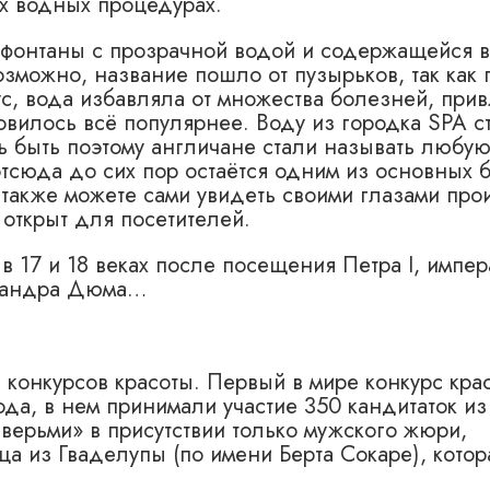
их водных процедурах.
 фонтаны с прозрачной водой и содержащейся в
зможно, название пошло от пузырьков, так как 
кус, вода избавляла от множества болезней, при
овилось всё популярнее. Воду из городка SPA с
ть быть поэтому англичане стали называть любу
отсюда до сих пор остаётся одним из основных 
также можете сами увидеть своими глазами про
 открыт для посетителей.
в 17 и 18 веках после посещения Петра I, импер
ксандра Дюма…
 конкурсов красоты. Первый в мире конкурс кра
да, в нем принимали участие 350 кандитаток из
верьми» в присутствии только мужского жюри,
ца из Гваделупы (по имени Берта Сокаре), кото