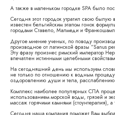
А также в маленьком городке SPA было пос
Сегодня этот городок утратил свою былую 
известен бельгийским этапом гонок формул
городами Ставело, Малмеди и Франкошамп
Другое мнение ученых, по поводу производ
производное от латинской фразы “Sanus per
Эту фразу произнес римский император Нер
впечатлен истинными целебными свойствам
На сегодняшний день мы используем слово 
не только по отношению к водным процеду
оздоровлению души и тела, расслаблению
Комплекс наиболее популярных СПА процед
использованием морской воды, грязей и экс
массаж горячими камнями (стоунтерапия), 
Сегодня наша компания поможет Вам выбра