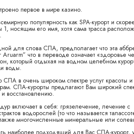
троено первое в мире казино.
всемирную популярность как SPA-курорт и скоре
ы 1, носящим его имя, хотя сама трасса распол
.
ной для слова СПА, предполагает что эта аббр
 Aruarm” что в переводе означает «здоровье че
он, который отдыхая на водном целебном курор
и воды.
СПА в очень широком спектре услуг красоты и 
рам. СПА-курорты предлагают Вам широкий спек
 и восстановлению.
ур включает в себя: грязелечение, лечение с
трактов водорослей (то что называется талассот
а также многочисленные минеральные или солев
ть наиболее подходящий для Вас СПА-курорт, 