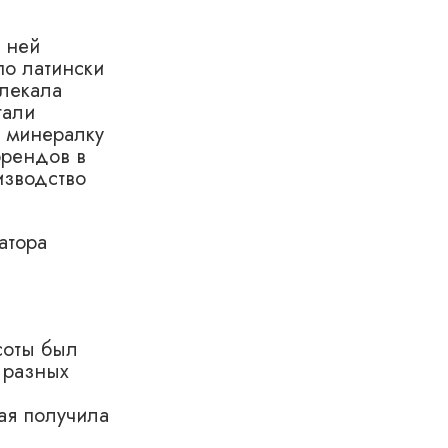
 ней
по латински
влекала
тали
ю минералку
брендов в
изводство
атора
соты был
 разных
рая получила