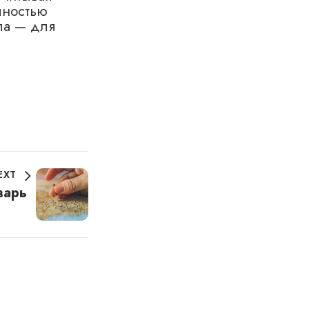
лностью
ла — для
EXT
варь