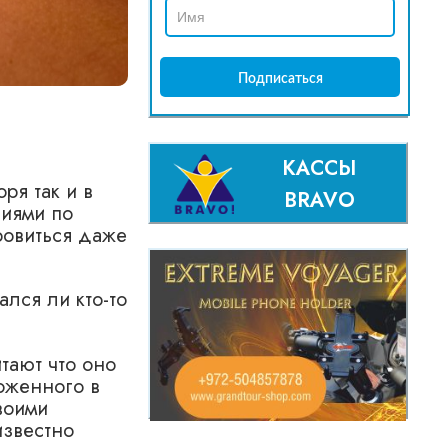
КАССЫ
ря так и в
BRAVO
сиями по
ровиться даже
лся ли кто-то
тают что оно
оженного в
воими
известно