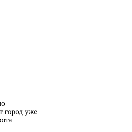
ую
т город уже
рота