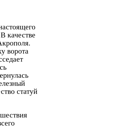
 настоящего
 В качестве
Акрополя.
ху ворота
сседает
сь
Вернулась
железный
ство статуй
 шествия
всего