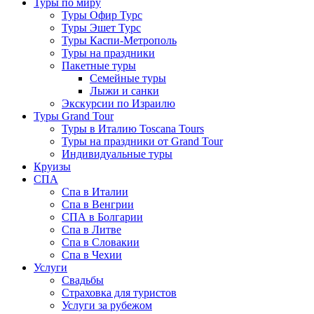
Туры по миру
Туры Офир Турс
Туры Эшет Турс
Туры Каспи-Метрополь
Туры на праздники
Пакетные туры
Семейные туры
Лыжи и санки
Экскурсии по Израилю
Туры Grand Tour
Туры в Италию Toscana Tours
Туры на праздники от Grand Tour
Индивидуальные туры
Круизы
СПА
Спа в Италии
Спа в Венгрии
СПА в Болгарии
Спа в Литве
Спа в Словакии
Спа в Чехии
Услуги
Свадьбы
Страховка для туристов
Услуги за рубежом