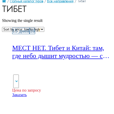
/
Полный каталог туров
/
Все направления
/ Тибет
ТИБЕТ
Showing the single result
1
'
15 дней
18
МЕСТ НЕТ. Тибет и Китай: там,
где небо дышит мудростью — с
Сережей Полячком. GrandTour
Цена по запросу
Заказать