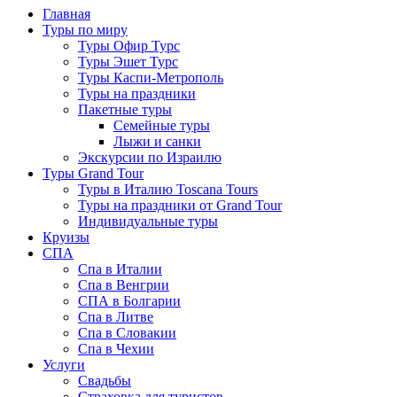
Главная
Туры по миру
Туры Офир Турс
Туры Эшет Турс
Туры Каспи-Метрополь
Туры на праздники
Пакетные туры
Семейные туры
Лыжи и санки
Экскурсии по Израилю
Туры Grand Tour
Туры в Италию Toscana Tours
Туры на праздники от Grand Tour
Индивидуальные туры
Круизы
СПА
Спа в Италии
Спа в Венгрии
СПА в Болгарии
Спа в Литве
Спа в Словакии
Спа в Чехии
Услуги
Свадьбы
Страховка для туристов