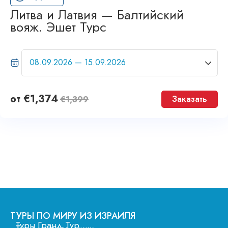
Литва и Латвия — Балтийский
вояж. Эшет Турс
от
€
1,374
Заказать
€
1,399
ТУРЫ ПО МИРУ ИЗ ИЗРАИЛЯ
Туры Гранд Тур