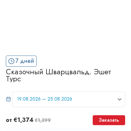
7 дней
Сказочный Шварцвальд. Эшет
Турс
от
€
1,374
Заказать
€
1,399