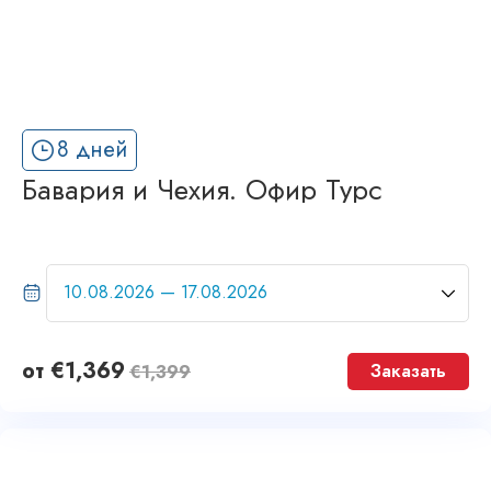
8 дней
Бавария и Чехия. Офир Турс
от
€
1,369
Заказать
€
1,399