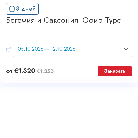
8 дней
Богемия и Саксония. Офир Турс
от
€
1,320
Заказать
€
1,350