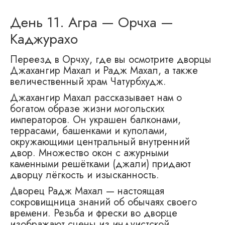
День 11. Агра — Орчха —
Каджурахо
Переезд в Орчху, где вы осмотрите дворцы
Джахангир Махал и Радж Махал, а также
величественный храм Чатурбхудж.
Джахангир Махал рассказывает нам о
богатом образе жизни могольских
императоров. Он украшен балконами,
террасами, башенками и куполами,
окружающими центральный внутренний
двор. Множество окон с ажурными
каменными решётками (джали) придают
дворцу лёгкость и изысканность.
Дворец Радж Махал — настоящая
сокровищница знаний об обычаях своего
времени. Резьба и фрески во дворце
изображают сцены из индуистской