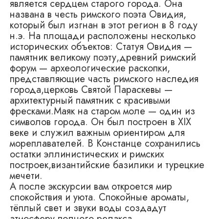
является сердцем старого города. Она
названа в честь римского поэта Овидия,
который был изгнан в этот регион в 8 году
н.э. На площади расположены несколько
исторических объектов: Статуя Овидия —
памятник великому поэту,древний римский
форум — археологические раскопки,
представляющие часть римского наследия
города,церковь Святой Параскевы —
архитектурный памятник с красивыми
фресками.Маяк на старом моле — один из
символов города. Он был построен в XIX
веке и служил важным ориентиром для
мореплавателей. В Констанце сохранились
остатки эллинистических и римских
построек,византийские базилики и турецкие
мечети.
А после экскурсии вам откроется мир
спокойствия и уюта. Спокойные ароматы,
тёплый свет и звуки воды создадут
атмосферу полного релакса.