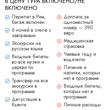
В ЦЕНУ ТУРА ВКЛЮЧЕНО/НЕ
ВКЛЮЧЕНО
Перелет в Рим,
Доплата за
багаж включен
одноместный
номер — 390
6 ночей в отеле с
евро
завтраками
Медицинскaя
Экскурсии на
страховкa
русском языке
Чаевые гиду и
Входные билеты
водителю
во все музеи и
церкви по
Питание и
программе
напитки, которых
нет в программе
Трансфер на все
экскурсии в
Входные билеты,
программе
которых нет в
программе
Дегустация в
Кьянти
Личные расходы