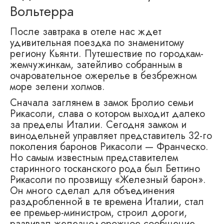
Вольтерра
После завтрака в отеле нас ждет
удивительная поездка по знаменитому
региону Кьянти. Путешествие по городкам-
жемчужинкам, затейливо собранным в
очаровательное ожерелье в безбрежном
море зелени холмов.
Сначала заглянем в замок Бролио семьи
Рикасоли, слава о котором выходит далеко
за пределы Италии. Сегодня замком и
винодельней управляет представитель 32-го
поколения баронов Рикасоли — Франческо.
Но самым известным представителем
старинного тосканского рода был Беттино
Рикасоли по прозвищу «Железный барон».
Он много сделал для объединения
раздробленной в те времена Италии, стал
ее премьер-министром, строил дороги,
развивал железнодорожное сообщение.