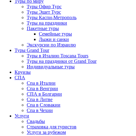
Туры по миру
Туры Офир Турс
Туры Эшет Турс
Туры Каспи-Метрополь
Туры на праздники
Пакетные туры
Семейные туры
Лыжи и санки
Экскурсии по Израилю
Туры Grand Tour
Туры в Италию Toscana Tours
Туры на праздники от Grand Tour
Индивидуальные туры
Круизы
СПА
Спа в Италии
Спа в Венгрии
СПА в Болгарии
Спа в Литве
Спа в Словакии
Спа в Чехии
Услуги
Свадьбы
Страховка для туристов
Услуги за рубежом