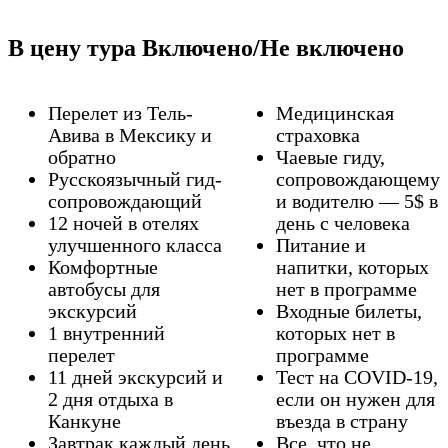
В цену тура Включено/Не включено
Перелет из Тель-
Медицинскaя
Авива в Мексику и
страховкa
обратно
Чаевые гиду,
Русскоязычный гид-
сопровождающему
сопровождающий
и водителю — 5$ в
12 ночей в отелях
день с человека
улучшенного класса
Питание и
Комфортные
напитки, которых
автобусы для
нет в программе
экскурсий
Входные билеты,
1 внутренний
которых нет в
перелет
программе
11 дней экскурсий и
Тест на COVID-19,
2 дня отдыха в
если он нужен для
Канкуне
въезда в страну
Завтрак каждый день
Все, что не