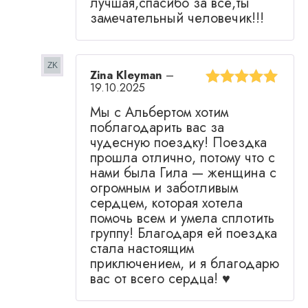
лучшая,спасибо за все,ты
замечательный человечик!!!
Zina Kleyman
–
19.10.2025
Оценка
5
из
Мы с Альбертом хотим
5
поблагодарить вас за
чудесную поездку! Поездка
прошла отлично, потому что с
нами была Гила — женщина с
огромным и заботливым
сердцем, которая хотела
помочь всем и умела сплотить
группу! Благодаря ей поездка
стала настоящим
приключением, и я благодарю
вас от всего сердца! ♥