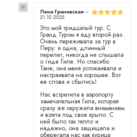
Лена Грановская
–
21.10.2025
Оценка
5
из
Это мой тридцатый тур. С
5
Гранд Туром я еду второй раз.
Очень переживала за тур в
Перу: я одна, длинный
перелет, никогда не слышала
о гиде Гиле. Но спасибо
Тане, она меня успокаивала и
настраивала на хорошее. Вот
ее слова и сбылись!
Нас встретила в аэропорту
замечательная Гила, которая
сразу же окружила вниманием
и взяла под свое крыло. С
ней было так тепло и
надежно, она защищала и
оберегала нас как курица