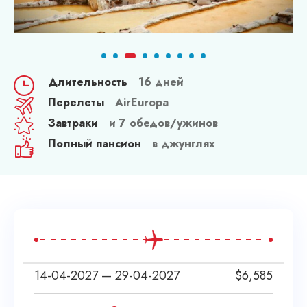
Длительность
16 дней
Перелеты
AirEuropa
Завтраки
и 7 обедов/ужинов
Полный пансион
в джунглях
14-04-2027 — 29-04-2027
$
6,585