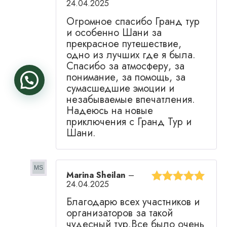
24.04.2025
Оценка
5
из
Огромное спасибо Гранд тур
5
и особенно Шани за
прекрасное путешествие,
одно из лучших где я была.
Спасибо за атмосферу, за
понимание, за помощь, за
сумасшедшие эмоции и
незабываемые впечатления.
Надеюсь на новые
приключения с Гранд Тур и
Шани.
Marina Sheilan
–
24.04.2025
Оценка
5
из
Благодарю всех участников и
5
организаторов за такой
чудесный тур.Все было очень