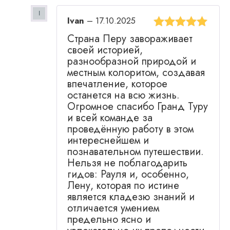
Ivan
–
17.10.2025
Оценка
5
из
Страна Перу завораживает
5
своей историей,
разнообразной природой и
местным колоритом, создавая
впечатление, которое
останется на всю жизнь.
Огромное спасибо Гранд Туру
и всей команде за
проведённую работу в этом
интереснейшем и
познавательном путешествии.
Нельзя не поблагодарить
гидов: Рауля и, особенно,
Лену, которая по истине
является кладезю знаний и
отличается умением
предельно ясно и