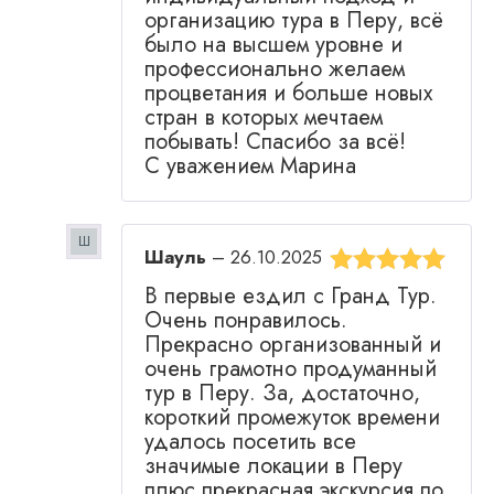
организацию тура в Перу, всё
было на высшем уровне и
профессионально желаем
процветания и больше новых
стран в которых мечтаем
побывать! Спасибо за всё!
С уважением Марина
Шауль
–
26.10.2025
Оценка
5
из
В первые ездил с Гранд Тур.
5
Очень понравилось.
Прекрасно организованный и
очень грамотно продуманный
тур в Перу. За, достаточно,
короткий промежуток времени
удалось посетить все
значимые локации в Перу
плюс прекрасная экскурсия по