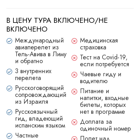
В ЦЕНУ ТУРА ВКЛЮЧЕНО/НЕ
ВКЛЮЧЕНО
Международный
Медицинская
авиаперелет из
страховка
Тель-Авива в Лиму
Тест на Covid-19,
и обратно
если потребуется
3 внутренних
Чаевые гиду и
перелета
водителю
Русскоговорящий
Питание и
сопровождающий
напитки, входные
из Израиля
билеты, которых
Русскоязычный
нет в программе
гид, владеющий
Доплата за
испанским языком
одиночный номер
Частные
Полет над