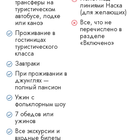
трансферы на
линиями Наска
туристическом
(для желающих)
автобусе, лодке
Все, что не
или каноэ
перечислено в
Проживание в
разделе
гостиницах
«Включено»
туристического
класса
Завтраки
При проживании в
джунглях —
полный пансион
Ужин с
фольклорным шоу
7 обедов или
ужинов
Все экскурсии и
входные билеты