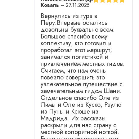
Коваль
–
27.11.2025
Оценка
5
из
Вернулись из тура в
5
Перу.Впервые остались
довольны буквально всем.
Большое спасибо всему
коллективу, кто готовил и
проработал этот маршрут,
занимался логистикой и
привлечением местных гидов.
Считаем, что нам очень
повезло совершить это
увлекательное путешествие с
замечательным гидом Шани.
Отдельное спасибо Оле из
Лимы и Оле из Куско, Раулю
из Пуны и Ксюше из
Мадрида. Их рассказы
раскрыли для нас страну с
местной колоритной ноткой.
Было много экстремального