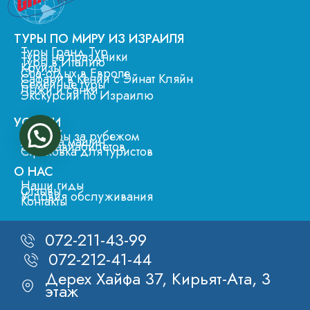
ТУРЫ ПО МИРУ ИЗ ИЗРАИЛЯ
Туры Гранд Тур
Туры на праздники
Туры в Италию
Круизы
Спа-отдых в Европе
Сафари в Кении с Эйнат Кляйн
Семейные туры
Лыжи и санки
Экскурсии по Израилю
УСЛУГИ
Свадьбы за рубежом
Аренда машин
Заказ авиабилетов
Страховка для туристов
О НАС
Наши гиды
Отзывы
Условия обслуживания
Контакты
072-211-43-99
072-212-41-44
Дерех Хайфа 37, Кирьят-Ата, 3
этаж