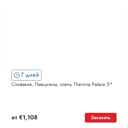
7 дней
Словакия, Пиештяны, отель Thermia Palace 5*
от
€
1,108
Заказать