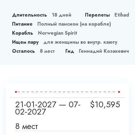
Спа в Чехии
Наши гиды
Длительность
18 дней
Перелеты
Etihad
Питание
Полный пансион (на корабле)
Контакты
Корабль
Norwegian Spirit
Условия обслуживания
Ищем пару
для женщины во внутр. каюту
Осталось
8 мест
Гид
Геннадий Козакевич
Блог
21-01-2027 — 07-
$
10,595
02-2027
8 мест